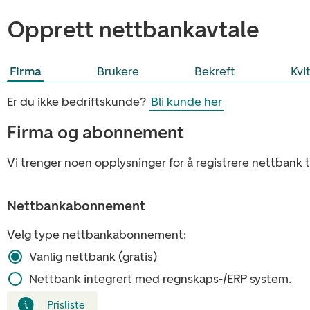
Opprett nettbankavtale
Steg 1 av 4
Steg 2 av 4
Steg 3 av 4
Firma
Brukere
Bekreft
Kvi
Er du ikke bedriftskunde?
Bli kunde her
Firma og abonnement
Vi trenger noen opplysninger for å registrere nettbank til
Nettbankabonnement
Velg type nettbankabonnement:
Vanlig nettbank (gratis)
Nettbank integrert med regnskaps-/ERP system.
Prisliste