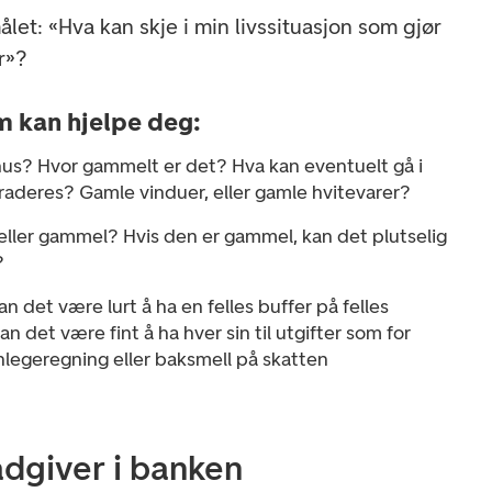
ålet: «Hva kan skje i min livssituasjon som gjør
er»?
 kan hjelpe deg:
r hus? Hvor gammelt er det? Hva kan eventuelt gå i
raderes? Gamle vinduer, eller gamle hvitevarer?
y eller gammel? Hvis den er gammel, kan det plutselig
t?
an det være lurt å ha en felles buffer på felles
an det være fint å ha hver sin til utgifter som for
legeregning eller baksmell på skatten
ådgiver i banken