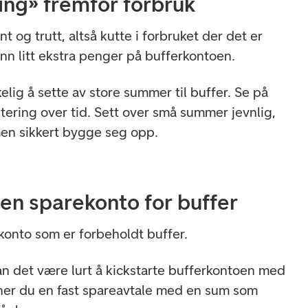
ring» fremfor forbruk
vnt og trutt, altså kutte i forbruket der det er
inn litt ekstra penger på bufferkontoen.
lig å sette av store summer til buffer. Se på
tering over tid. Sett over små summer jevnlig,
 men sikkert bygge seg opp.
en sparekonto for buffer
konto som er forbeholdt buffer.
an det være lurt å kickstarte bufferkontoen med
gner du en fast spareavtale med en sum som