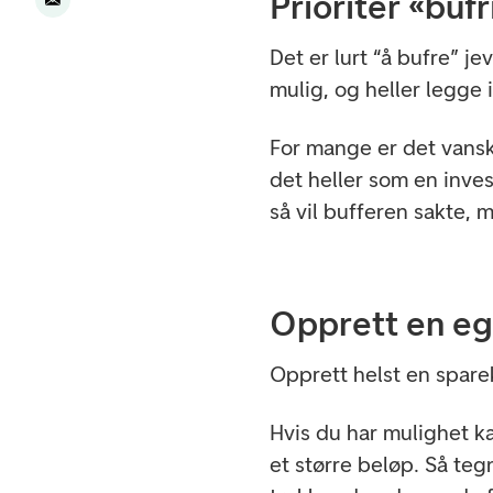
Prioriter «buf
Det er lurt “å bufre” je
mulig, og heller legge 
For mange er det vanske
det heller som en inves
så vil bufferen sakte,
Opprett en eg
Opprett helst en spare
Hvis du har mulighet k
et større beløp. Så te