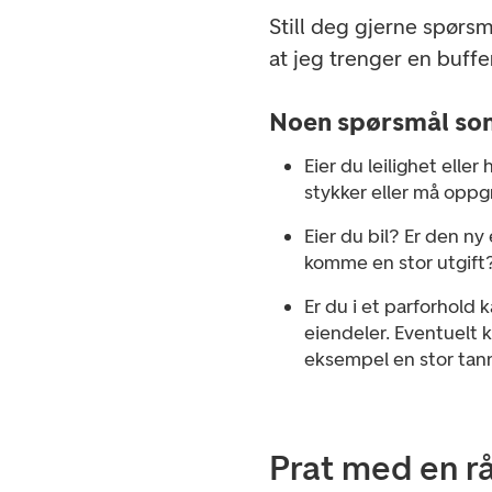
Still deg gjerne spørsm
at jeg trenger en buff
Noen spørsmål som
Eier du leilighet elle
stykker eller må oppg
Eier du bil? Er den n
komme en stor utgif
Er du i et parforhold k
eiendeler. Eventuelt k
eksempel en stor tann
Prat med en r