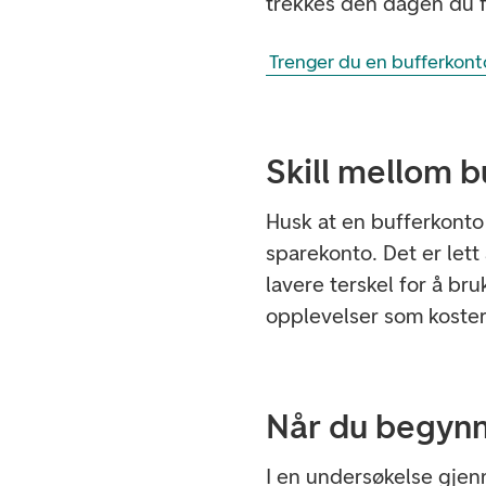
trekkes den dagen du f
Trenger du en bufferkont
Skill mellom b
Husk at en bufferkonto 
sparekonto. Det er lett
lavere terskel for å bru
opplevelser som koster 
Når du begynn
I en undersøkelse gjen