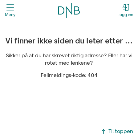
header.title
Meny
Logg inn
Vi finner ikke siden du leter etter …
Sikker på at du har skrevet riktig adresse? Eller har vi
rotet med lenkene?
Feilmeldings-kode: 404
Footer navigasjon
Til toppen