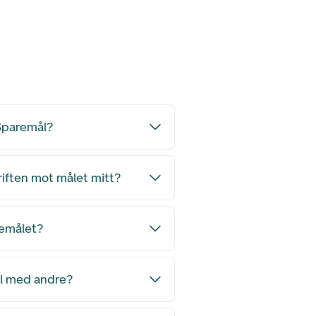
 Sparemål?
riften mot målet mitt?
remålet?
ål med andre?