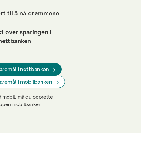
ert til å nå drømmene
kt over sparingen i
 nettbanken
paremål i nettbanken
paremål i mobilbanken
å mobil, må du opprette
appen mobilbanken.