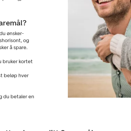
aremål?
du ønsker-
shorisont, og
ker å spare.
u bruker kortet
st beløp hver
ng du betaler en