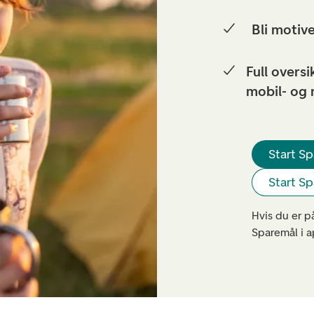
Bli motiv
Full oversi
mobil- og
Start S
Start S
Hvis du er p
Sparemål i 