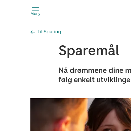
Meny
Til Sparing
Sparemål
Nå drømmene dine me
følg enkelt utvikling