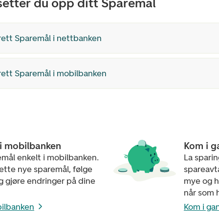
 setter du opp ditt Sparemål
ett Sparemål i nettbanken
ett Sparemål i mobilbanken
 i mobilbanken
Kom i g
emål enkelt i mobilbanken.
La spari
ette nye sparemål, følge
spareavt
g gjøre endringer på dine
mye og hv
når som h
bilbanken
Kom i ga