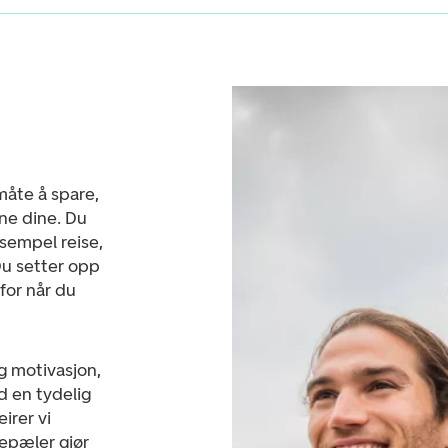
måte å spare,
ene dine. Du
eksempel reise,
Du setter opp
 for når du
g motivasjon,
d en tydelig
irer vi
epæler gjør