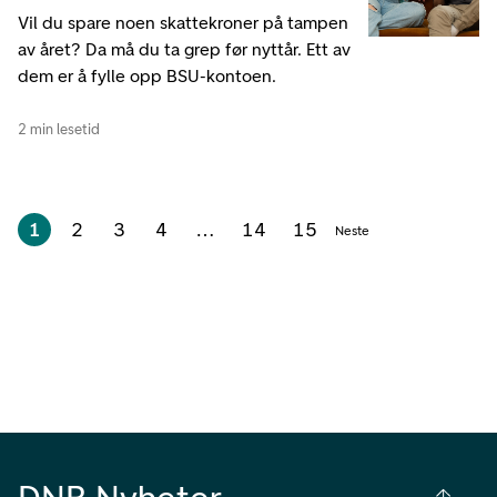
Vil du spare noen skattekroner på tampen
av året? Da må du ta grep før nyttår. Ett av
dem er å fylle opp BSU-kontoen.
2 min lesetid
1
2
3
4
…
14
15
Neste