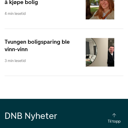
å kjøpe bolig
4 min lesetid
Tvungen boligsparing ble
vinn-vinn
3 min lesetid
DNB Nyheter
Til topp