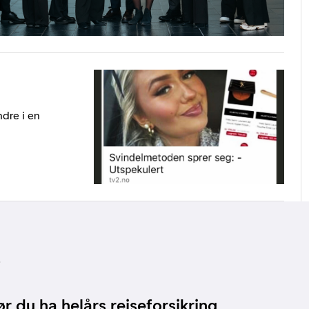
ndre i en
r
r du ha helårs reiseforsikring