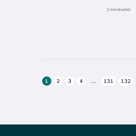
2 min lesetid
1
2
3
4
…
131
132