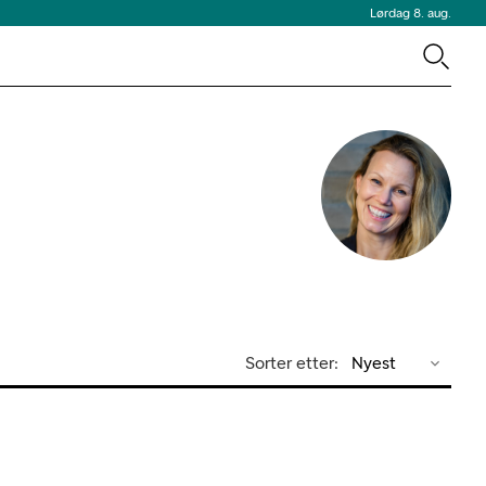
Lørdag 8. aug.
Sorter etter:
Nyest