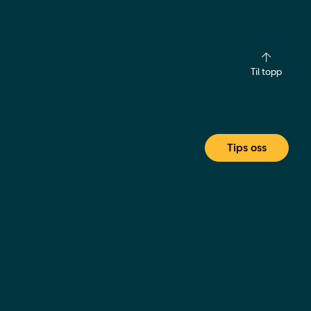
Til topp
Tips oss