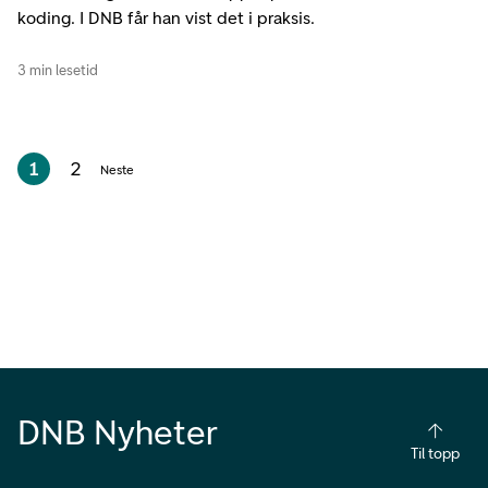
koding. I DNB får han vist det i praksis.
3 min lesetid
1
2
Neste
DNB Nyheter
Til topp