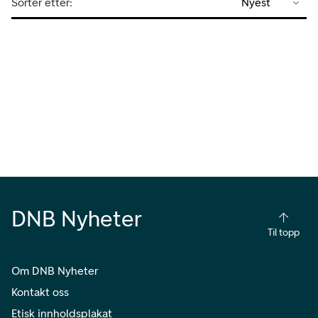
Sorter etter:
Nyest
DNB Nyheter
Til topp
Om DNB Nyheter
Kontakt oss
Etisk innholdsplakat