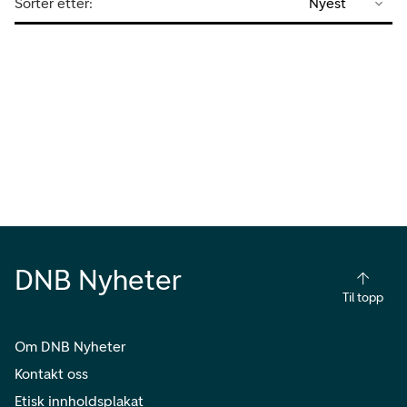
Sorter etter:
Nyest
DNB Nyheter
Til topp
Om DNB Nyheter
Kontakt oss
Etisk innholdsplakat