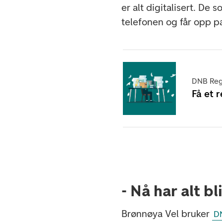
er alt digitalisert. De
telefonen og får opp pa
DNB Regn
Få et 
- Nå har alt bl
Brønnøya Vel bruker
D