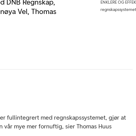
 med DNB Regnskap,
ENKLERE OG EFFEKT
regnskapssysteme
rønnøya Vel, Thomas
 er fullintegrert med regnskapssystemet, gjør at
iden vår mye mer fornuftig, sier Thomas Huus