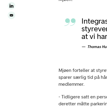
Integra
styreve
at vi ha
Thomas Hu
Mjøen forteller at sty
sparer særlig tid på hå
medlemmer.
- Tidligere satt en per
deretter måtte parkeri