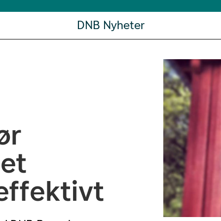
DNB Nyheter
ør
et
effektivt