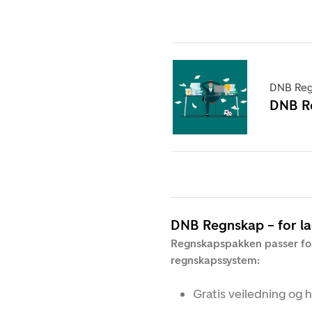
DNB Regn
DNB Re
DNB Regnskap – for la
Regnskapspakken passer for 
regnskapssystem:
Gratis veiledning og h