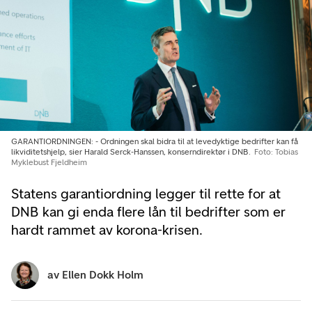
GARANTIORDNINGEN: - Ordningen skal bidra til at levedyktige bedrifter kan få
likviditetshjelp, sier Harald Serck-Hanssen, konserndirektør i DNB.
Foto: Tobias
Myklebust Fjeldheim
Statens garantiordning legger til rette for at
DNB kan gi enda flere lån til bedrifter som er
hardt rammet av korona-krisen.
av
Ellen Dokk Holm