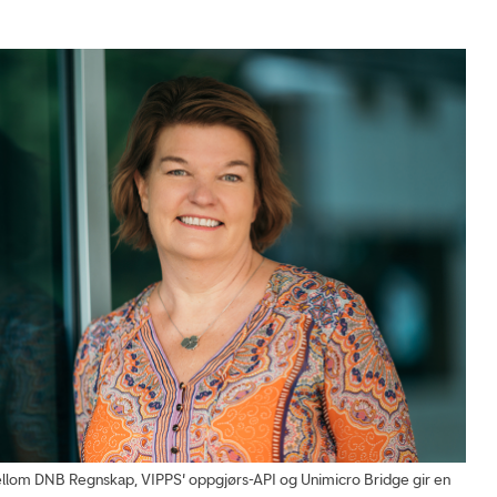
lom DNB Regnskap, VIPPS' oppgjørs-API og Unimicro Bridge gir en