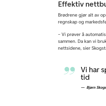
Effektiv nettb
Brødrene gjør alt av o
regnskap og markedsfø
– Vi prøver å automatis
sammen. Da kan vi bruk
nettsidene, sier Skogst
Vi har 
tid
Bjørn Skog