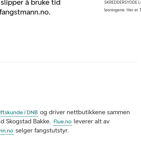
lipper å bruke tid
SKREDDERSYDDE LØS
løsningene. Her er T
g fangstmann.no.
og driver nettbutikkene sammen
iftskunde i DNB
ind Skogstad Bakke.
leverer alt av
Flue.no
selger fangstutstyr.
nn.no