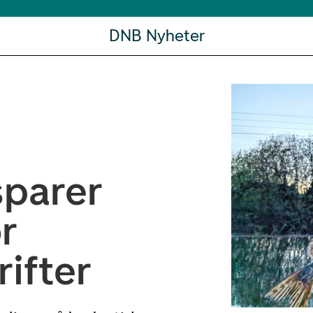
DNB Nyheter
parer
r
ifter