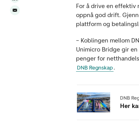
For å drive en effektiv
oppnå god drift. Gjen
plattform og betaling
– Koblingen mellom DN
Unimicro Bridge gir en
penger for netthandelsb
.
DNB Regnskap
DNB Reg
Her ka