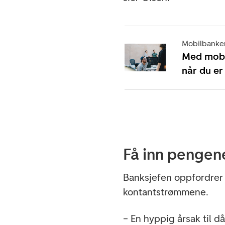
Mobilbanke
Med mobi
når du er
Få inn pengene
Banksjefen oppfordrer 
kontantstrømmene.
– En hyppig årsak til d