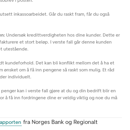
sobrev i posten.
utsett inkassoarbeidet. Går du raskt fram, får du også
en:
Undersøk kredittverdigheten hos dine kunder. Dette er
fakturere et stort beløp. I verste fall går denne kunden
et utestående.
dt kundeforhold. Det kan bli konflikt mellom det å ha et
 ønsket om å få inn pengene så raskt som mulig. Et råd
er individuelt.
enger kan i verste fall gjøre at du og din bedrift blir en
for å få inn fordringene dine er veldig viktig og noe du må
fra Norges Bank og Regionalt
rapporten