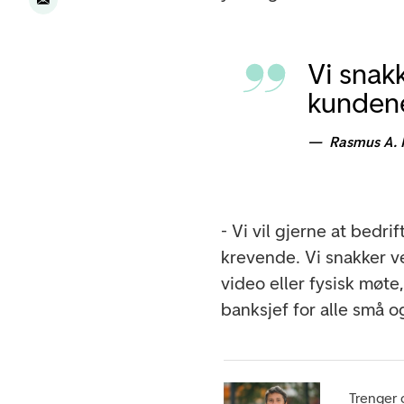
Vi snak
kunden
Rasmus A. 
- Vi vil gjerne at bedri
krevende. Vi snakker v
video eller fysisk møte
banksjef for alle små o
Trenger 