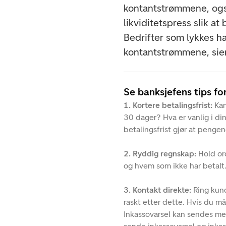
kontantstrømmene, også 
likviditetspress slik at
Bedrifter som lykkes h
kontantstrømmene, sie
Se banksjefens tips for
1. Kortere betalingsfrist:
Kan
30 dager? Hva er vanlig i di
betalingsfrist gjør at penge
2. Ryddig regnskap:
Hold ord
og hvem som ikke har betalt
3. Kontakt direkte:
Ring kund
raskt etter dette. Hvis du må
Inkassovarsel kan sendes med