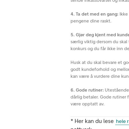
sende inkassovarsel og inkas
4. Ta det med en gang:
Ikke 
pengene dine raskt.
5. Gjør deg kjent med kund
særlig viktig dersom du skal 
konkurs og du får ikke inn d
Husk at du skal bevare et go
godt kundeforhold og mellom
kan være å vurdere dine kund
6. Gode rutiner:
Utestående p
dårlig betaler. Gode rutiner 
være opptatt av.
* Her kan du lese
hele 