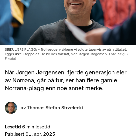
SIRKULÆRE PLAGG: – Trollveggen-jakkene vi solgte tusenvis av på nittitallet,
ligger ikke i søppelet. De brukes fortsatt, sier Jørgen Jørgensen.
Foto: Stig B.
Fiksdal
Når Jørgen Jørgensen, fjerde generasjon eier
av Norrøna, går på tur, ser han flere gamle
Norrøna-plagg enn noe annet merke.
av
Thomas Stefan Strzelecki
Lesetid
6 min lesetid
Publisert
01. apr. 2025