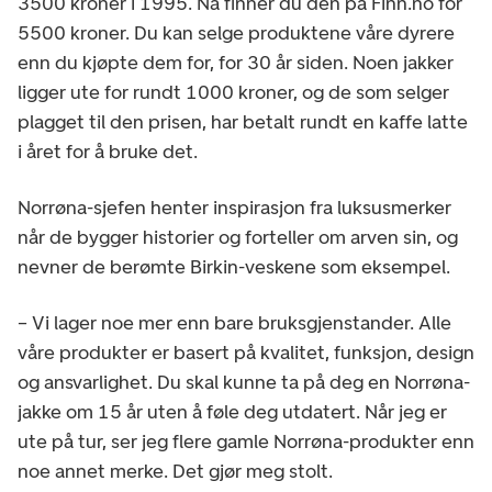
3500 kroner i 1995. Nå finner du den på Finn.no for
5500 kroner. Du kan selge produktene våre dyrere
enn du kjøpte dem for, for 30 år siden. Noen jakker
ligger ute for rundt 1000 kroner, og de som selger
plagget til den prisen, har betalt rundt en kaffe latte
i året for å bruke det.
Norrøna-sjefen henter inspirasjon fra luksusmerker
når de bygger historier og forteller om arven sin, og
nevner de berømte Birkin-veskene som eksempel.
– Vi lager noe mer enn bare bruksgjenstander. Alle
våre produkter er basert på kvalitet, funksjon, design
og ansvarlighet. Du skal kunne ta på deg en Norrøna-
jakke om 15 år uten å føle deg utdatert. Når jeg er
ute på tur, ser jeg flere gamle Norrøna-produkter enn
noe annet merke. Det gjør meg stolt.