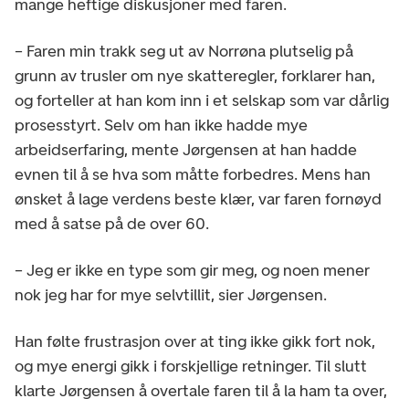
mange heftige diskusjoner med faren.
– Faren min trakk seg ut av Norrøna plutselig på
grunn av trusler om nye skatteregler, forklarer han,
og forteller at han kom inn i et selskap som var dårlig
prosesstyrt. Selv om han ikke hadde mye
arbeidserfaring, mente Jørgensen at han hadde
evnen til å se hva som måtte forbedres. Mens han
ønsket å lage verdens beste klær, var faren fornøyd
med å satse på de over 60.
– Jeg er ikke en type som gir meg, og noen mener
nok jeg har for mye selvtillit, sier Jørgensen.
Han følte frustrasjon over at ting ikke gikk fort nok,
og mye energi gikk i forskjellige retninger. Til slutt
klarte Jørgensen å overtale faren til å la ham ta over,