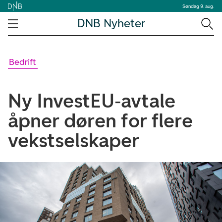
Søndag 9. aug.
DNB Nyheter
Bedrift
Ny InvestEU‑avtale
åpner døren for flere
vekstselskaper