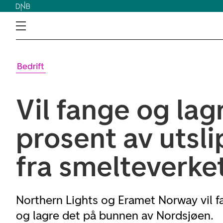
Bedrift
Vil fange og lag
prosent av utsl
fra smelteverke
Northern Lights og Eramet Norway vil f
og lagre det på bunnen av Nordsjøen.