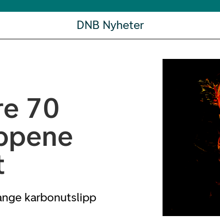
DNB Nyheter
re 70
ippene
t
ange karbonutslipp