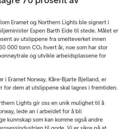
om Eramet og Northern Lights ble signert i
jøminister Espen Barth Eide til stede. Målet er
osent av utslippene fra smelteverket innen
260 000 tonn CO₂ hvert år, noe som har stor
bonnøytrale og utvikle arbeidsplassene for
 i Eramet Norway, Kåre-Bjarte Bjelland, er
r for dem at utslippene skal lagres i fremtiden.
hern Lights gir oss en unik mulighet til å
rway, lede an i arbeidet for å bli
gge kunnskap som kan komme også andre
rosessindustrien til gode. Vi er sikre på at