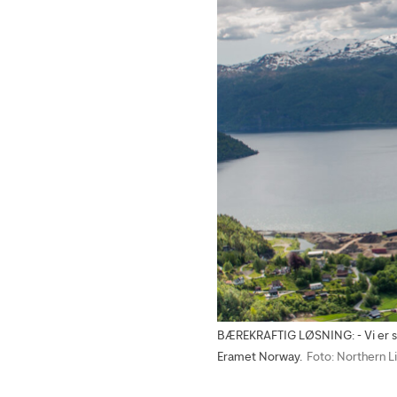
BÆREKRAFTIG LØSNING: - Vi er sikr
Eramet Norway.
Foto: Northern L