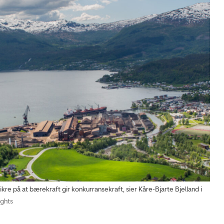
e på at bærekraft gir konkurransekraft, sier Kåre-Bjarte Bjelland i
ights