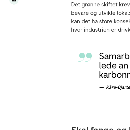
Det grønne skiftet krev
bevare og utvikle loka
kan det ha store konsek
hvor industrien er drivk
Samarbe
lede an 
karbonn
Kåre-Bjarte
Skal fange og 