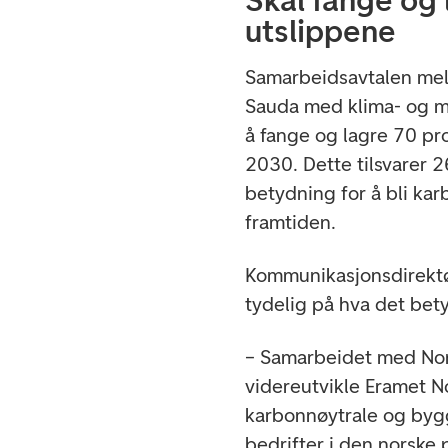
utslippene
Samarbeidsavtalen mell
Sauda med klima- og mil
å fange og lagre 70 pr
2030. Dette tilsvarer 
betydning for å bli kar
framtiden.
Kommunikasjonsdirektør
tydelig på hva det bety
– Samarbeidet med Nort
videreutvikle Eramet No
karbonnøytrale og by
bedrifter i den norske p