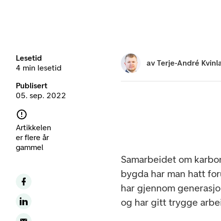
Lesetid
av
Terje-André Kvinl
4 min lesetid
Publisert
05. sep. 2022
Artikkelen
er flere år
gammel
Samarbeidet om karbonfa
bygda har man hatt for
har gjennom generasjon
og har gitt trygge arbe