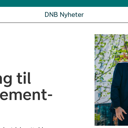
DNB Nyheter
 til
gement-