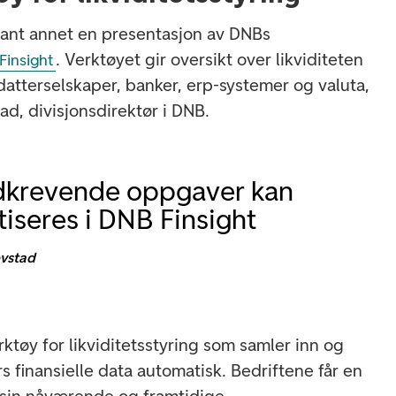
blant annet en presentasjon av DNBs
. Verktøyet gir oversikt over likviditeten
Finsight
datterselskaper, banker, erp-systemer og valuta,
ad, divisjonsdirektør i DNB.
idkrevende oppgaver kan
iseres i DNB Finsight
vstad
erktøy for likviditetsstyring som samler inn og
s finansielle data automatisk. Bedriftene får en
 sin nåværende og framtidige