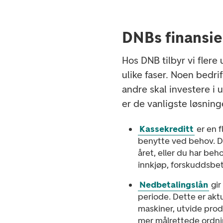
DNBs finansie
Hos DNB tilbyr vi flere 
ulike faser. Noen bedri
andre skal investere i 
er de vanligste løsninge
Kassekreditt
er en f
benytte ved behov. De
året, eller du har beh
innkjøp, forskuddsbet
Nedbetalingslån
gir
periode. Dette er aktu
maskiner, utvide produ
mer målrettede ordnin