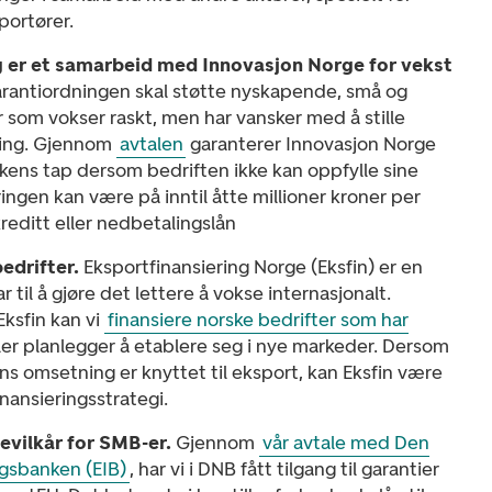
portører.
 er et samarbeid med Innovasjon Norge for vekst
rantiordningen skal støtte nyskapende, små og
 som vokser raskt, men har vansker med å stille
ering. Gjennom
avtalen
garanterer Innovasjon Norge
kens tap dersom bedriften ikke kan oppfylle sine
eringen kan være på inntil åtte millioner kroner per
reditt eller nedbetalingslån
bedrifter.
Eksportfinansiering Norge (Eksfin) er en
r til å gjøre det lettere å vokse internasjonalt.
ksfin kan vi
finansiere norske bedrifter som har
ler planlegger å etablere seg i nye markeder. Dersom
ns omsetning er knyttet til eksport, kan Eksfin være
finansieringsstrategi.
evilkår for SMB-er.
Gjennom
vår avtale med Den
ngsbanken (EIB)
, har vi i DNB fått tilgang til garantier