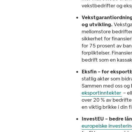
vekstbedrifter og eks
Vekstgarantiordning
og utvikling.
Vekstga
mellomstore bedrifter
sikkerhet for finansi
for 75 prosent av ban
forpliktelser. Finansi
bedrift som en kassak
Eksfin – for eksport
statlig aktør som bidra
Sammen med oss og E
eksportinntekter
– el
over 20 % av bedrifte
en viktig brikke i din 
InvestEU – bedre lån
europeiske investeri