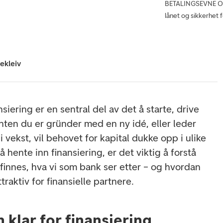
BETALINGSEVNE OG S
lånet og sikkerhet f
ekleiv
siering er en sentral del av det å starte, drive
Enten du er gründer med en ny idé, eller leder
i vekst, vil behovet for kapital dukke opp i ulike
å hente inn finansiering, er det viktig å forstå
 finnes, hva vi som bank ser etter – og hvordan
traktiv for finansielle partnere.
 klar for finansiering