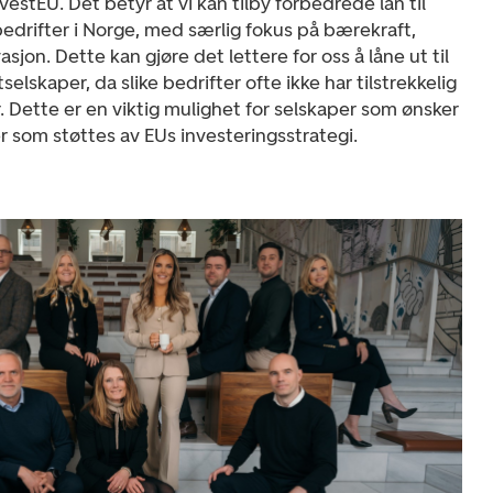
stEU. Det betyr at vi kan tilby forbedrede lån til
drifter i Norge, med særlig fokus på bærekraft,
asjon. Dette kan gjøre det lettere for oss å låne ut til
elskaper, da slike bedrifter ofte ikke har tilstrekkelig
 Dette er en viktig mulighet for selskaper som ønsker
 som støttes av EUs investeringsstrategi.