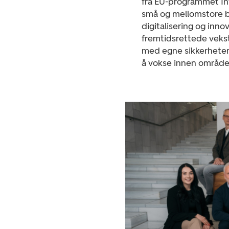
fra EU-programmet Inve
små og mellomstore be
digitalisering og innov
fremtidsrettede veksts
med egne sikkerheter.
å vokse innen områder