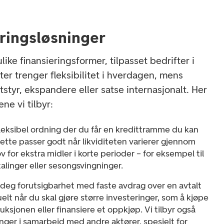
ringsløsninger
ulike finansieringsformer, tilpasset bedrifter i
fter trenger fleksibilitet i hverdagen, mens
utstyr, ekspandere eller satse internasjonalt. Her
ne vi tilbyr:
leksibel ordning der du får en kredittramme du kan
tte passer godt når likviditeten varierer gjennom
ov for ekstra midler i korte perioder – for eksempel til
alinger eller sesongsvingninger.
 deg forutsigbarhet med faste avdrag over en avtalt
elt når du skal gjøre større investeringer, som å kjøpe
ksjonen eller finansiere et oppkjøp. Vi tilbyr også
ger i samarbeid med andre aktører, spesielt for