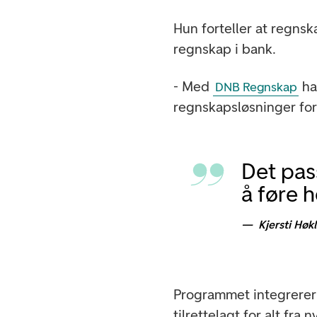
Hun forteller at regns
regnskap i bank.
- Med
ha
DNB Regnskap
regnskapsløsninger for
Det pas
å føre 
Kjersti Høk
Programmet integrerer
tilrettelagt for alt fra