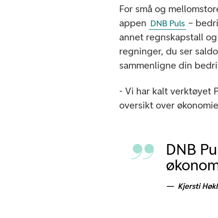
For små og mellomstore
appen
– bedri
DNB Puls
annet regnskapstall og
regninger, du ser sald
sammenligne din bedri
- Vi har kalt verktøyet
oversikt over økonomie
DNB Pul
økonom
Kjersti Høk