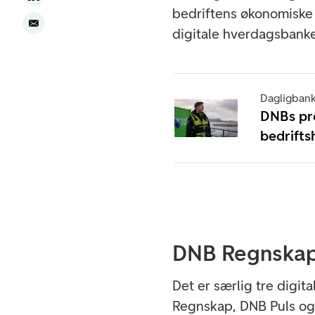
bedriftens økonomiske 
digitale hverdagsbanke
Dagligban
DNBs pro
bedrifts
DNB Regnska
Det er særlig tre digit
Regnskap, DNB Puls og