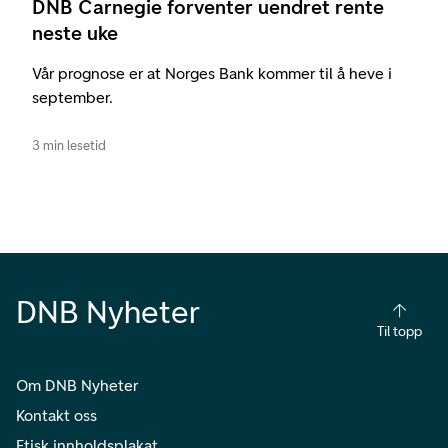
DNB Carnegie forventer uendret rente
neste uke
Vår prognose er at Norges Bank kommer til å heve i
september.
3 min lesetid
DNB Nyheter
Til topp
Om DNB Nyheter
Kontakt oss
Etisk innholdsplakat