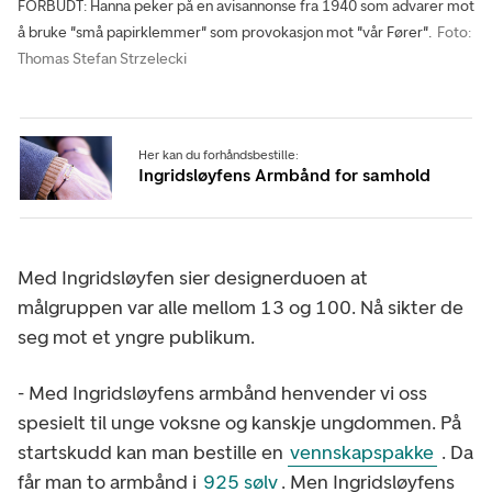
FORBUDT: Hanna peker på en avisannonse fra 1940 som advarer mot
å bruke "små papirklemmer" som provokasjon mot "vår Fører".
Foto:
Thomas Stefan Strzelecki
Her kan du forhåndsbestille:
Ingridsløyfens Armbånd for samhold
Med Ingridsløyfen sier designerduoen at
målgruppen var alle mellom 13 og 100. Nå sikter de
seg mot et yngre publikum.
- Med Ingridsløyfens armbånd henvender vi oss
spesielt til unge voksne og kanskje ungdommen. På
startskudd kan man bestille en
vennskapspakke
. Da
får man to armbånd i
925 sølv
. Men Ingridsløyfens