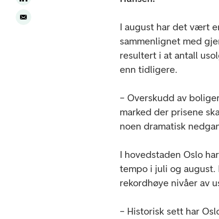
I august har det vært en
sammenlignet med gjenn
resultert i at antall us
enn tidligere.
– Overskudd av boliger t
marked der prisene skal
noen dramatisk nedgan
I hovedstaden Oslo har 
tempo i juli og august.
rekordhøye nivåer av us
– Historisk sett har Os