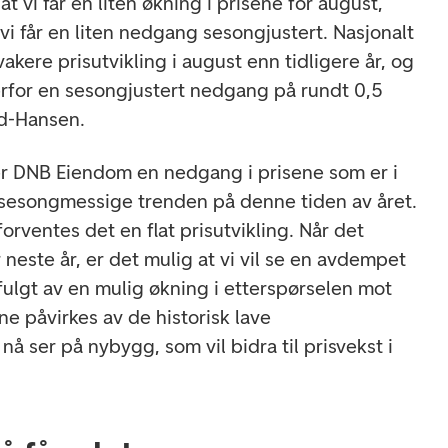
 at vi får en liten økning i prisene for august,
 vi får en liten nedgang sesongjustert. Nasjonalt
vakere prisutvikling i august enn tidligere år, og
rfor en sesongjustert nedgang på rundt 0,5
nd-Hansen.
er DNB Eiendom en nedgang i prisene som er i
sesongmessige trenden på denne tiden av året.
forventes det en flat prisutvikling. Når det
neste år, er det mulig at vi vil se en avdempet
rfulgt av en mulig økning i etterspørselen mot
ene påvirkes av de historisk lave
nå ser på nybygg, som vil bidra til prisvekst i