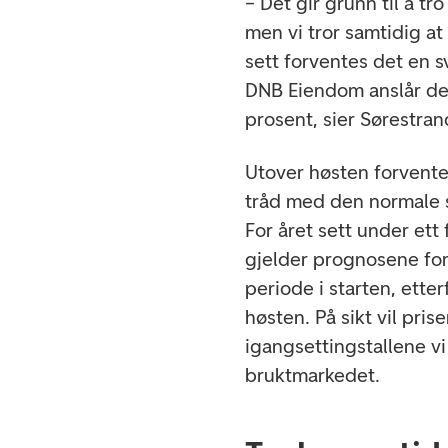
– Det gir grunn til å tro
men vi tror samtidig at
sett forventes det en s
DNB Eiendom anslår de
prosent, sier Sørestra
Utover høsten forvent
tråd med den normale 
For året sett under ett 
gjelder prognosene for 
periode i starten, ette
høsten. På sikt vil pris
igangsettingstallene vi 
bruktmarkedet.