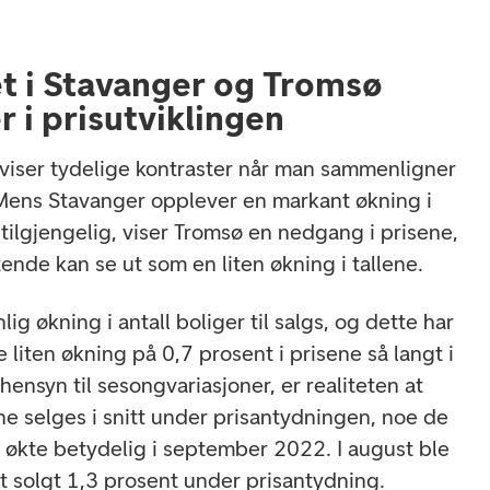
t i Stavanger og Tromsø
 i prisutviklingen
viser tydelige kontraster når man sammenligner
Mens Stavanger opplever en markant økning i
tilgjengelig, viser Tromsø en nedgang i prisene,
tende kan se ut som en liten økning i tallene.
ig økning i antall boliger til salgs, og dette har
de liten økning på 0,7 prosent i prisene så langt i
r hensyn til sesongvariasjoner, er realiteten at
ene selges i snitt under prisantydningen, noe de
t økte betydelig i september 2022. I august ble
tt solgt 1,3 prosent under prisantydning.