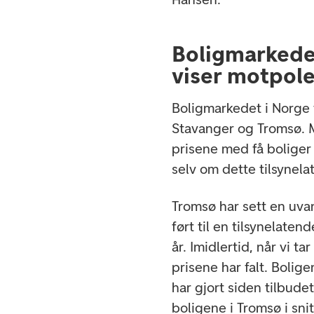
Boligmarkede
viser motpoler
Boligmarkedet i Norge 
Stavanger og Tromsø. 
prisene med få boliger 
selv om dette tilsynela
Tromsø har sett en uvanl
ført til en tilsynelaten
år. Imidlertid, når vi ta
prisene har falt. Bolig
har gjort siden tilbude
boligene i Tromsø i sni