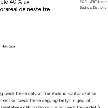
hele 40 % av
POPULÆRT: Nærmere 
Business District-o
orareal de neste tre
d Haugan
g bedriftene selv at fremtidens kontor skal se
 ønsker bedriftene seg, og betyr miljøprofil
 leietakere? Hvordan opplever bedriftene det å