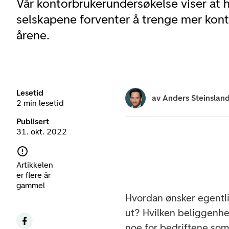
Vår kontorbrukerundersøkelse viser at 
selskapene forventer å trenge mer kont
årene.
Lesetid
av
Anders Steinslan
2 min lesetid
Publisert
31. okt. 2022
Artikkelen
er flere år
gammel
Hvordan ønsker egentli
ut? Hvilken beliggenhet
noe for bedriftene som