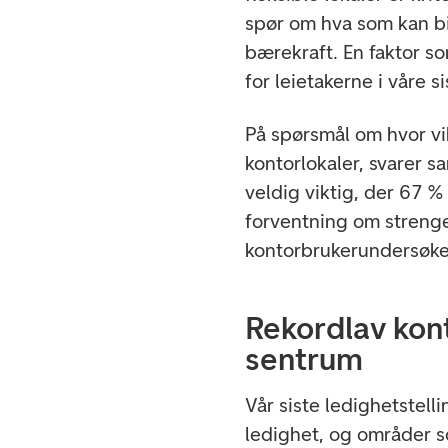
spør om hva som kan bi
bærekraft. En faktor so
for leietakerne i våre s
På spørsmål om hvor vik
kontorlokaler, svarer sa
veldig viktig, der 67 % 
forventning om strenge
kontorbrukerundersøke
Rekordlav kont
sentrum
Vår siste ledighetstell
ledighet, og områder s