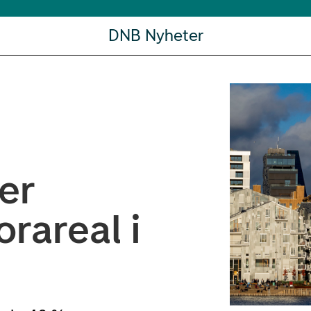
DNB Nyheter
er
rareal i