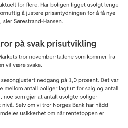
ktuell for flere. Har boligen ligget usolgt lenge
ornuftig å justere prisantydningen for å få nye
, sier Sørestrand-Hansen.
or på svak prisutvikling
rkets tror november-tallene som kommer fra
n vil være svake.
en sesongjustert nedgang på 1,0 prosent. Det var
e mellom antall boliger lagt ut for salg og antall
r, noe som gjør at antall usolgte boliger
t nivå. Selv om vi tror Norges Bank har nådd
emdeles usikkerhet om når rentetoppen er