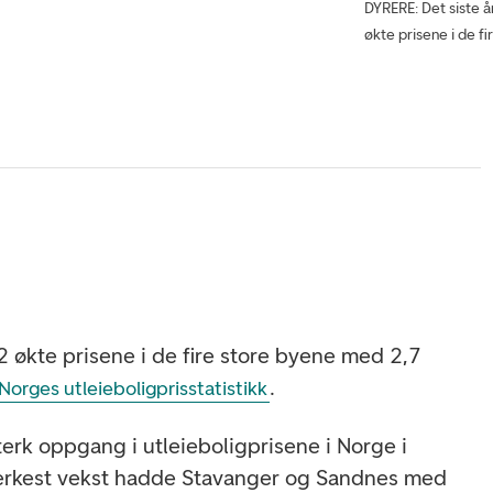
DYRERE: Det siste å
økte prisene i de f
2 økte prisene i de fire store byene med 2,7
.
orges utleieboligprisstatistikk
sterk oppgang i utleieboligprisene i Norge i
terkest vekst hadde Stavanger og Sandnes med