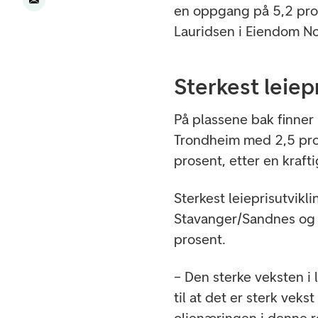
en oppgang på 5,2 pros
Lauridsen i Eiendom N
Sterkest leiepr
På plassene bak finner
Trondheim med 2,5 pros
prosent, etter en kraft
Sterkest leieprisutvik
Stavanger/Sandnes og
prosent.
– Den sterke veksten i 
til at det er sterk veks
oljenæringen i denne r