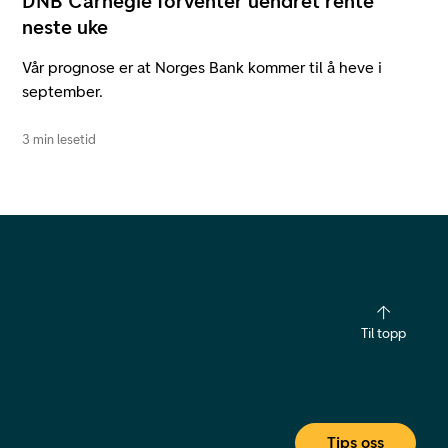
DNB Carnegie forventer uendret rente
neste uke
Vår prognose er at Norges Bank kommer til å heve i
september.
3 min lesetid
Til topp
Tips oss