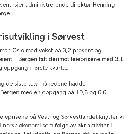
ent, sier administrerende direktør Henning
orge.
isutvikling i Sørvest
 man Oslo med vekst på 3,2 prosent og
ent. I Bergen falt derimot leieprisene med 3,1
ig oppgang i første kvartal.
ling de siste tolv månedene hadde
 Bergen med en oppgang på 10,3 og 6,6
leieprisene på Vest- og Sørvestlandet knytter vi
t i norsk økonomi som følge av økt aktivitet i
egionen. I studentbyen Bergen drives trolig