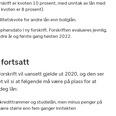
orskrift er kvoten 10 prosent, med unntak av lån med
r kvoten er 8 prosent).
ilitetskvote for andre lån enn boliglån.
phørsdato i ny forskrift. Forskriften evalueres jevnlig,
ndre år og første gang høsten 2022.
fortsatt
orskrift vil uansett gjelde ut 2020, og den ser
et vil si at følgende må være på plass for at
deg lån:
v kredittrammer og studielån, men minus penger på
 være større enn fem ganger inntekten