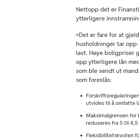
Nettopp det er Finanst
ytterligere innstramni
«Det er fare for at gje
husholdninger tar opp s
lavt. Høye boligpriser
opp ytterligere lån med 
som ble sendt ut mand
som foreslås:
Forskriftsreguleringen
utvides til å omfatte 
Maksimalgrensen for l
reduseres fra 5 til 4,
Fleksibilitetskvoten f