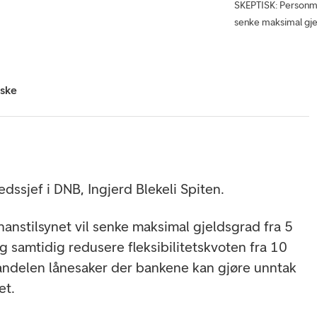
SKEPTISK: Personmark
senke maksimal gjel
iske
ssjef i DNB, Ingjerd Blekeli Spiten.
Finanstilsynet vil senke maksimal gjeldsgrad fra 5
og samtidig redusere fleksibilitetskvoten fra 10
si andelen lånesaker der bankene kan gjøre unntak
et.