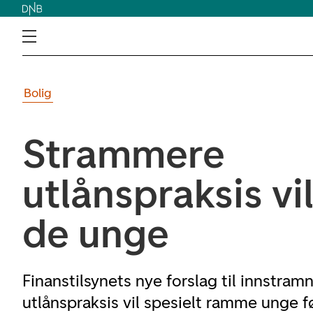
Bolig
Strammere
utlånspraksis v
de unge
Finanstilsynets nye forslag til innstram
utlånspraksis vil spesielt ramme unge 