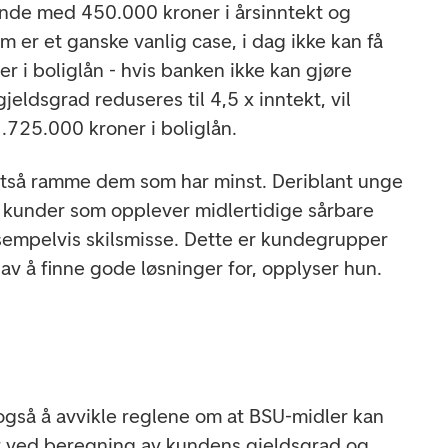
kunde med 450.000 kroner i årsinntekt og
m er et ganske vanlig case, i dag ikke kan få
 i boliglån - hvis banken ikke kan gjøre
jeldsgrad reduseres til 4,5 x inntekt, vil
725.000 kroner i boliglån.
 altså ramme dem som har minst. Deriblant unge
 kunder som opplever midlertidige sårbare
ksempelvis skilsmisse. Dette er kundegrupper
 av å finne gode løsninger for, opplyser hun.
 også å avvikle reglene om at BSU-midler kan
et ved beregning av kundens gjeldsgrad og