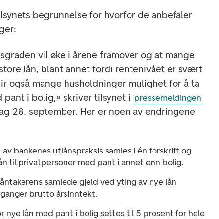
ilsynets begrunnelse for hvorfor de anbefaler
nger:
ldsgraden vil øke i årene framover og at mange
tore lån, blant annet fordi rentenivået er svært
 gir også mange husholdninger mulighet for å ta
pant i bolig,» skriver tilsynet i
pressemeldingen
ag 28. september. Her er noen av endringene
 av bankenes utlånspraksis samles i én forskrift og
lån til privatpersoner med pant i annet enn bolig.
åntakerens samlede gjeld ved yting av nye lån
5 ganger brutto årsinntekt.
or nye lån med pant i bolig settes til 5 prosent for hele