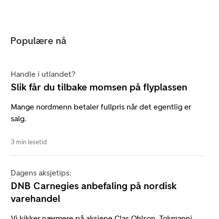
Populære nå
Handle i utlandet?
Slik får du tilbake momsen på flyplassen
Mange nordmenn betaler fullpris når det egentlig er
salg.
3 min lesetid
Dagens aksjetips:
DNB Carnegies anbefaling på nordisk
varehandel
Vi kikker nærmere på aksjene Clas Ohlson, Tokmanni,