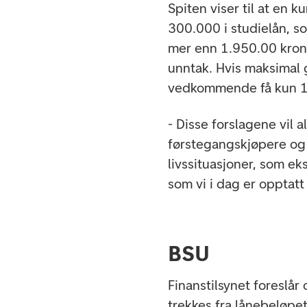
Spiten viser til at en 
300.000 i studielån, so
mer enn 1.950.00 kroner
unntak. Hvis maksimal g
vedkommende få kun 1.
- Disse forslagene vil
førstegangskjøpere og
livssituasjoner, som e
som vi i dag er opptatt
BSU
Finanstilsynet foreslår
trekkes fra lånebeløp