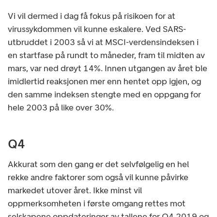
Vi vil dermed i dag få fokus på risikoen for at
virussykdommen vil kunne eskalere. Ved SARS-
utbruddet i 2003 så vi at MSCI-verdensindeksen i
en startfase på rundt to måneder, fram til midten av
mars, var ned drøyt 14%. Innen utgangen av året ble
imidlertid reaksjonen mer enn hentet opp igjen, og
den samme indeksen stengte med en oppgang for
hele 2003 på like over 30%.
Q4
Akkurat som den gang er det selvfølgelig en hel
rekke andre faktorer som også vil kunne påvirke
markedet utover året. Ikke minst vil
oppmerksomheten i første omgang rettes mot
selskapene oppdateringer av tallene for Q4 2019 og