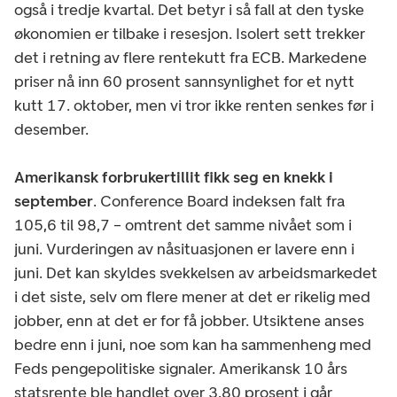
også i tredje kvartal. Det betyr i så fall at den tyske
økonomien er tilbake i resesjon. Isolert sett trekker
det i retning av flere rentekutt fra ECB. Markedene
priser nå inn 60 prosent sannsynlighet for et nytt
kutt 17. oktober, men vi tror ikke renten senkes før i
desember.
Amerikansk forbrukertillit fikk seg en knekk i
september
. Conference Board indeksen falt fra
105,6 til 98,7 – omtrent det samme nivået som i
juni. Vurderingen av nåsituasjonen er lavere enn i
juni. Det kan skyldes svekkelsen av arbeidsmarkedet
i det siste, selv om flere mener at det er rikelig med
jobber, enn at det er for få jobber. Utsiktene anses
bedre enn i juni, noe som kan ha sammenheng med
Feds pengepolitiske signaler. Amerikansk 10 års
statsrente ble handlet over 3,80 prosent i går