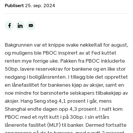
Publisert
25. sep. 2024
Bakgrunnen var et knippe svake nøkkeltall for august,
og muligens ble PBOC inspirert av at Fed kuttet
renten mye forrige uke. Pakken fra PBOC inkluderte
50bp. lavere reservekrav for bankene og en like stor
nedgang i boliglånsrenten. I tillegg ble det opprettet
en lånefasilitet for bankenes kjøp av aksjer, samt en
noe mindre for børsnoterte selskapers tilbakekjøp av
aksjer. Hang Seng steg 4,1 prosent i går, mens
Shanghai endte dagen opp 4,3 prosent. I natt kom
PBOC med et nytt kutt i på 30bp. i sin ettårs
lånerente fasilitet (MLF) til banker. Dermed fortsatte
oppgangen på de to børsene, med rundt 2 prosent