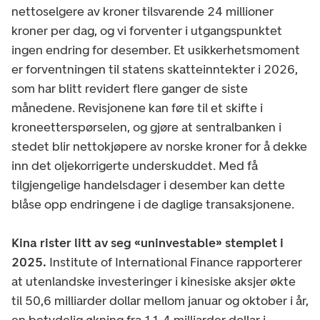
nettoselgere av kroner tilsvarende 24 millioner
kroner per dag, og vi forventer i utgangspunktet
ingen endring for desember. Et usikkerhetsmoment
er forventningen til statens skatteinntekter i 2026,
som har blitt revidert flere ganger de siste
månedene. Revisjonene kan føre til et skifte i
kroneetterspørselen, og gjøre at sentralbanken i
stedet blir nettokjøpere av norske kroner for å dekke
inn det oljekorrigerte underskuddet. Med få
tilgjengelige handelsdager i desember kan dette
blåse opp endringene i de daglige transaksjonene.
Kina rister litt av seg «uninvestable» stemplet i
2025.
Institute of International Finance rapporterer
at utenlandske investeringer i kinesiske aksjer økte
til 50,6 milliarder dollar mellom januar og oktober i år,
en betydelig økning fra 11,4 milliarder dollar i