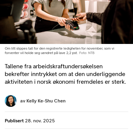
Om litt slippes tall for den registrerte ledigheten for november, som vi
forventer vil holde seg uendret på lave 2,2 pst.
Foto: NTB
Tallene fra arbeidskraftundersøkelsen
bekrefter inntrykket om at den underliggende
aktiviteten i norsk økonomi fremdeles er sterk.
av
Kelly Ke-Shu Chen
Publisert
28. nov. 2025