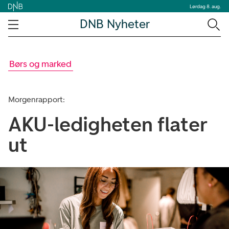
Lørdag 8. aug.
DNB Nyheter
Børs og marked
Morgenrapport:
AKU-ledigheten flater
ut