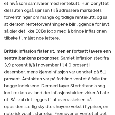
et nivå som samsvarer med rentekutt. Hun benyttet
dessuten også sjansen til å adressere markedets
forventninger om mange og tidlige rentekutt, og sa
at dersom renteforventningene blir liggende for lavt,
så gjør det ikke ECBs jobb med å bringe inflasjonen
tilbake til målet noe lettere.
Britisk inflasjon flater ut, men er fortsatt lavere enn
sentralbankens prognoser.
Samlet inflasjon steg fra
3,9 prosent å/å i november til 4,0 prosent i
desember, mens kjerneinflasjon var uendret på 5,1
prosent. Årstakten var på forhånd ventet å falle for
begge indeksene. Dermed føyer Storbritannia seg
inn i rekken av land der inflasjonstakten virker å flate
ut. Så skal det legges til at overraskelsen på
oppsiden særlig skyldtes høyere vekst i flypriser, en
notorisk volatil størrelse. Fremover er ventet at det