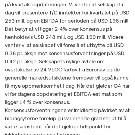
på kvartalsoppdateringen. Vi venter at selskapet i
dag vil presentere T/C inntekter for kvartalet på USD
253 mill. og en EBITDA for perioden på USD 198 mill.
Det betyr at vi ligger 2-4% over konsensus på
henholdsvis USD 248 mill. og USD 190 mill. Videre
venter vi at selskapet vil foreslå et utbytte på USD
0.38 pr. aksje mot konsensusforventninger på USD
0.42 pr. aksje. Selskapets nylige avtale om
overtakelse av 24 VLCC fartøy fra Euronav og de
generelle markedsutsiktene fremover vil også kunne
få mye oppmerksomhet i dag. Når det gjelder Q4 har
vi før dagens oppdatering et EBITDA-estimat som
ligger 14 % over konsensus.
Konsensusforventningene er imidlertid påvirket av at
bidragsyterne foreløpig i varierende grad ser ut til å
være samstemt når det gjelder tidspunkt for
inkludering av de nye fartøyene.