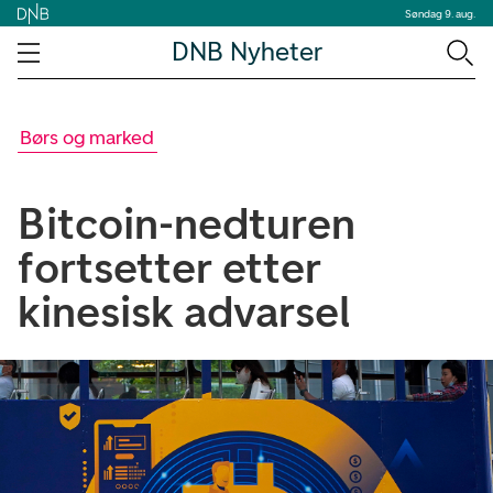
Søndag 9. aug.
DNB Nyheter
Børs og marked
Bitcoin-nedturen
fortsetter etter
kinesisk advarsel