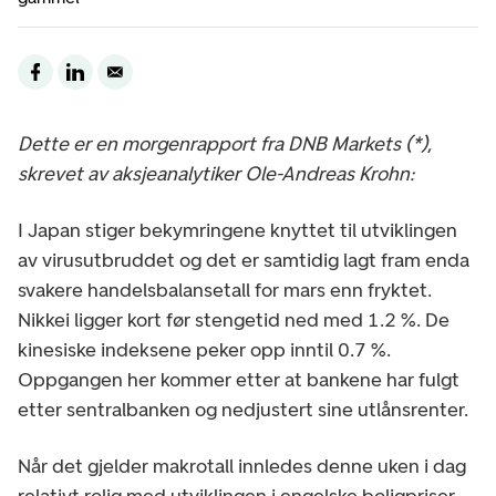
Dette er en morgenrapport fra DNB Markets (*),
skrevet av aksjeanalytiker Ole-Andreas Krohn:
I Japan stiger bekymringene knyttet til utviklingen
av virusutbruddet og det er samtidig lagt fram enda
svakere handelsbalansetall for mars enn fryktet.
Nikkei ligger kort før stengetid ned med 1.2 %. De
kinesiske indeksene peker opp inntil 0.7 %.
Oppgangen her kommer etter at bankene har fulgt
etter sentralbanken og nedjustert sine utlånsrenter.
Når det gjelder makrotall innledes denne uken i dag
relativt rolig med utviklingen i engelske boligpriser