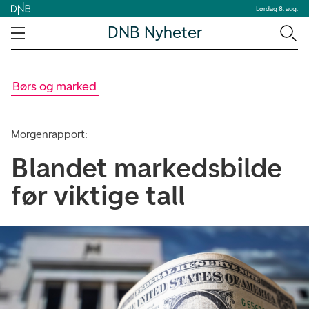
Lørdag 8. aug.
DNB Nyheter
Børs og marked
Morgenrapport:
Blandet markedsbilde
før viktige tall