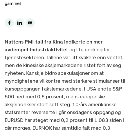
gammel
Nattens PMI-tall fra Kina indikerte en mer
avdempet industriaktivitet
og lite endring for
tjenestesektoren. Tallene var litt svakere enn ventet,
men de kinesiske aksjemarkedene ristet fort av seg
nyheten. Kanskje bidro spekulasjoner om at
myndighetene vil kontre med sterkere stimulanser til
kursoppgangen i aksjemarkedene. I USA endte S&P
500 ned med 0,6 prosent, mens europeiske
aksjeindekser stort sett steg. 10-års amerikanske
statsrenter reverserte i går onsdagens oppgang og
EURUSD har steget med 0,2 prosent til 1,083 siden i
går morges. EURNOK har samtidig falt med 0,3