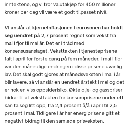
inntektene, og vi tror valutakjøp for 450 millioner
kroner per dag vil være et godt tilpasset nivå.
Vi anslår at kjerneinflasjonen i eurosonen har holdt
seg uendret på 2,7 prosent
regnet som vekst fra
mai i fjor til mai år. Det er i tråd med
konsensusanslaget. Veksttakten i tjenesteprisene
falt i april for første gang på fem måneder. I mai i fjor
var den månedlige endringen i disse prisene uvanlig
lav. Det skal godt gjøres at månedsveksten i mai i år
blir lavere, så vi anslår en uendret årstakt i mai og det
er nok en viss oppsiderisiko. Økte olje- og gasspriser
bidrar til at veksttakten for konsumprisene under ett
kan ta seg litt opp, fra 2,4 prosent å/å i april til 2,5
prosent i mai. Tidligere i år har energiprisene gitt et
negativt bidrag til den samlede prisveksten.