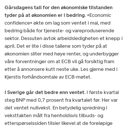
Gårsdagens tall for den økonomiske tilstanden
tyder på at økonomien er i bedring
. «Economic
confidence» økte om lag som ventet i mai, med
bedring både for tjeneste- og vareproduserende
sektor. Dessuten avtok arbeidsledigheten et knepp i
april. Det er lite i disse tallene som tyder på at
økonomien sliter med høye renter, og underbygger
våre forventninger om at ECB vil gå forsiktig fram
etter å annonsere kutt neste uke. Les gjerne med i
Kjerstis forhåndsomtale av ECB-møtet.
I Sverige går det bedre enn ventet
. I første kvartal
steg BNP med 0,7 prosent fra kvartalet før. Her var
det ventet nullvekst. En betydelig spredning i
veksttakten målt fra henholdsvis tilbuds- og
etterspørselssiden tilsier likevel at de foreløpige