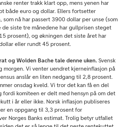
anske renter trakk klart opp, mens yenen har
 både euro og dollar. Ellers fortsetter
, som nå har passert 3900 dollar per unse (som
e de siste tre månedene har gullprisen steget
15 prosent), og økningen det siste året har
dollar eller rundt 45 prosent.
ferat og Wolden Bache tale denne uken.
Svensk
ag morgen. Vi venter uendret kjerneinflasjon på
ensus anslår en liten nedgang til 2,8 prosent.
mmer onsdag kveld. Vi tror det kan få en del
 fordi komiteen er delt med hensyn på om det
kutt i år eller ikke. Norsk inflasjon publiseres
er en oppgang til 3,3 prosent for
over Norges Banks estimat. Trolig betyr utfallet
 siden det er så lenge til det neste rentekuttet