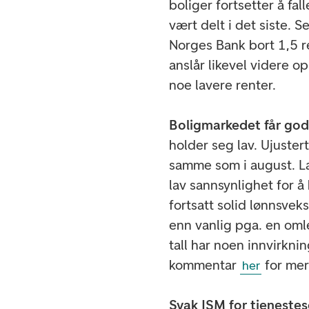
boliger fortsetter å fa
vært delt i det siste. S
Norges Bank bort 1,5 r
anslår likevel videre o
noe lavere renter.
Boligmarkedet får god 
holder seg lav. Ujuster
samme som i august. La
lav sannsynlighet for å 
fortsatt solid lønnsveks
enn vanlig pga. en omle
tall har noen innvirkn
kommentar
for mer
her
Svak ISM for tjenestes