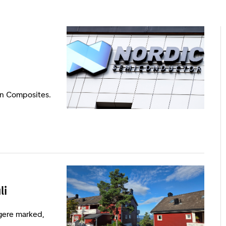
on Composites.
li
igere marked,