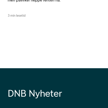
men påvirker neppe renten nå.
3 min lesetid
DNB Nyheter