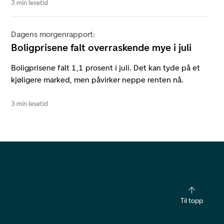
3 min lesetid
Dagens morgenrapport:
Boligprisene falt overraskende mye i juli
Boligprisene falt 1,1 prosent i juli. Det kan tyde på et
kjøligere marked, men påvirker neppe renten nå.
3 min lesetid
Til topp