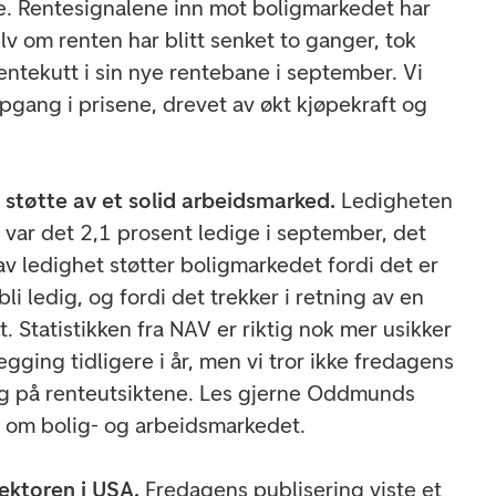
lle. Rentesignalene inn mot boligmarkedet har
elv om renten har blitt senket to ganger, tok
entekutt i sin nye rentebane i september. Vi
ppgang i prisene, drevet av økt kjøpekraft og
støtte av et solid arbeidsmarked.
Ledigheten
t var det 2,1 prosent ledige i september, det
v ledighet støtter boligmarkedet fordi det er
bli ledig, og fordi det trekker i retning av en
t. Statistikken fra NAV er riktig nok mer usikker
gging tidligere i år, men vi tror ikke fredagens
ing på renteutsiktene. Les gjerne Oddmunds
 om bolig- og arbeidsmarkedet.
ektoren i USA.
Fredagens publisering viste et