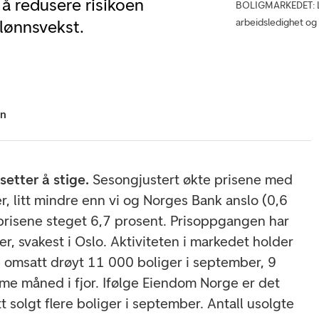
å redusere risikoen
BOLIGMARKEDET: Lav
arbeidsledighet og b
 lønnsvekst.
en
setter å stige.
Sesongjustert økte prisene med
, litt mindre enn vi og Norges Bank anslo (0,6
ar prisene steget 6,7 prosent. Prisoppgangen har
er, svakest i Oslo. Aktiviteten i markedet holder
 omsatt drøyt 11 000 boliger i september, 9
mme måned i fjor. Ifølge Eiendom Norge er det
t solgt flere boliger i september. Antall usolgte