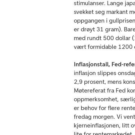
stimulanser. Lange jap
svekket seg markant mot
oppgangen i gullprisen
er drøyt 31 gram). Bar
med rundt 500 dollar (
vært formidable 1200 
Inflasjonstall, Fed-re
inflasjon slippes onsd
2,9 prosent, mens kons
Møtereferat fra Fed ko
oppmerksomhet, særlig
er behov for flere rente
fredag morgen. Vi vent
kjerneinflasjonen, litt 
lite for rentemarkedet,