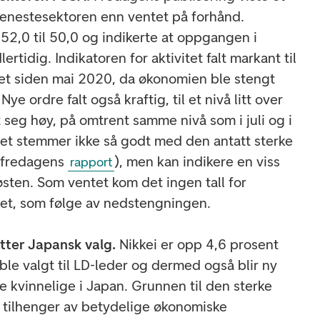
tjenestesektoren enn ventet på forhånd.
52,0 til 50,0 og indikerte at oppgangen i
rtidig. Indikatoren for aktivitet falt markant til
ået siden mai 2020, da økonomien ble stengt
 ordre falt også kraftig, til et nivå litt over
t seg høy, på omtrent samme nivå som i juli og i
llet stemmer ikke så godt med den antatt sterke
i fredagens
), men kan indikere en viss
rapport
ten. Som ventet kom det ingen tall for
het, som følge av nedstengningen.
tter Japansk valg.
Nikkei er opp 4,6 prosent
 ble valgt til LD-leder og dermed også blir ny
te kvinnelige i Japan. Grunnen til den sterke
r tilhenger av betydelige økonomiske