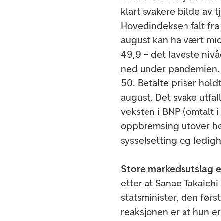
klart svakere bilde av 
Hovedindeksen falt fra 
august kan ha vært midle
49,9 – det laveste niv
ned under pandemien. Nye
50. Betalte priser hold
august. Det svake utfa
veksten i BNP (omtalt 
oppbremsing utover høs
sysselsetting og ledig
Store markedsutslag e
etter at Sanae Takaichi
statsminister, den førs
reaksjonen er at hun e