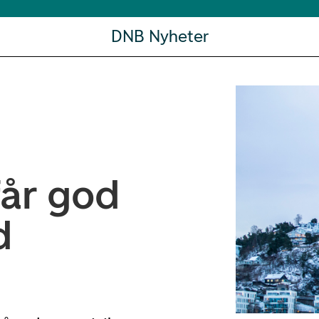
DNB Nyheter
får god
d