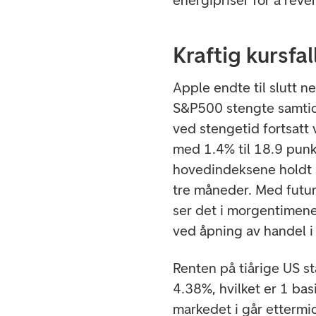
energipriser for å rev
Kraftig kursfal
Apple endte til slutt
S&P500 stengte samtid
ved stengetid fortsatt
med 1.4% til 18.9 punk
hovedindeksene holdt 
tre måneder. Med futu
ser det i morgentimene h
ved åpning av handel i
Renten på tiårige US st
4.38%, hvilket er 1 ba
markedet i går ettermi