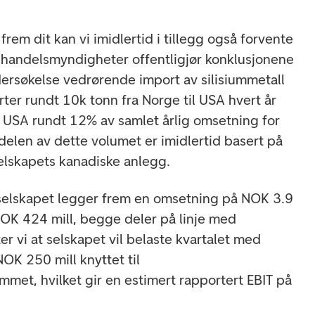
frem dit kan vi imidlertid i tillegg også forvente
g handelsmyndigheter offentligjør konklusjonene
ersøkelse vedrørende import av silisiummetall
ter rundt 10k tonn fra Norge til USA hvert år
 i USA rundt 12% av samlet årlig omsetning for
delen av dette volumet er imidlertid basert på
 selskapets kanadiske anlegg.
 selskapet legger frem en omsetning på NOK 3.9
OK 424 mill, begge deler på linje med
r vi at selskapet vil belaste kvartalet med
K 250 mill knyttet til
mmet, hvilket gir en estimert rapportert EBIT på