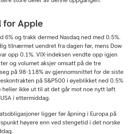
ersere store deler av denne oppgangen.
l for Apple
 ned 6% og trakk dermed Nasdaq ned med 0.5%.
ig tilnærmet uendret fra dagen før, mens Dow
 var opp 0.1%. VIX-indeksen vendte opp igjen
ter og volumet aksjer omsatt på de tre
seg på 98-118% av gjennomsnittet for de siste
reskontrakten på S&P500 i øyeblikket ned 0.5%
eller ikke ut til at det går mot noe nytt løft
 USA i ettermiddag.
atsobligasjoner ligger før åpning i Europa på
sispunkt høyere enn ved stengetid i det norske
ddag.