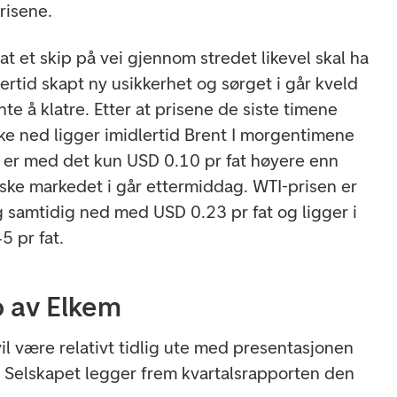
risene.
 et skip på vei gjennom stredet likevel skal ha
lertid skapt ny usikkerhet og sørget i går kveld
nte å klatre. Etter at prisene de siste timene
kke ned ligger imidlertid Brent I morgentimene
 er med det kun USD 0.10 pr fat høyere enn
rske markedet i går ettermiddag. WTI-prisen er
g samtidig ned med USD 0.23 pr fat og ligger i
5 pr fat.
p av Elkem
il være relativt tidlig ute med presentasjonen
. Selskapet legger frem kvartalsrapporten den