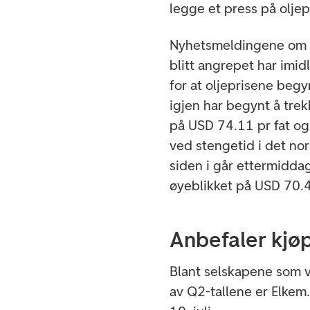
legge et press på oljep
Nyhetsmeldingene om at
blitt angrepet har imid
for at oljeprisene begy
igjen har begynt å tre
på USD 74.11 pr fat og
ved stengetid i det no
siden i går ettermidda
øyeblikket på USD 70.4
Anbefaler kjø
Blant selskapene som v
av Q2-tallene er Elkem