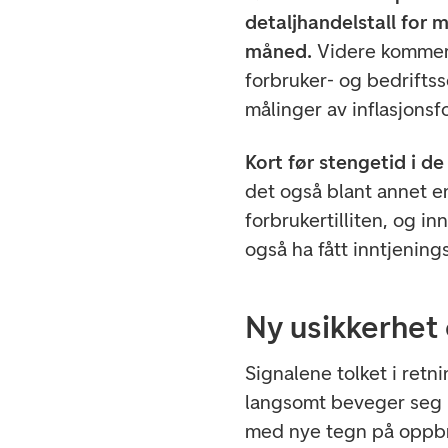
detaljhandelstall for 
måned.
Videre kommer 
forbruker- og bedrifts
målinger av inflasjons
Kort før stengetid i 
det også blant annet 
forbrukertilliten, og i
også ha fått inntjenings
Ny usikkerhe
Signalene tolket i ret
langsomt beveger seg 
med nye tegn på opp