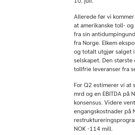
10. juli.
Allerede før vi kommer 
at amerikanske toll- o
fra sin antidumpingund
fra Norge. Elkem ekspor
og totalt utgjør salget
selskapet. Den største 
tollfrie leveranser fra
For Q2 estimerer vi at
mrd og en EBITDA på N
konsensus. Videre vente
engangskostnader på NO
restruktureringsprogra
NOK -114 mill.