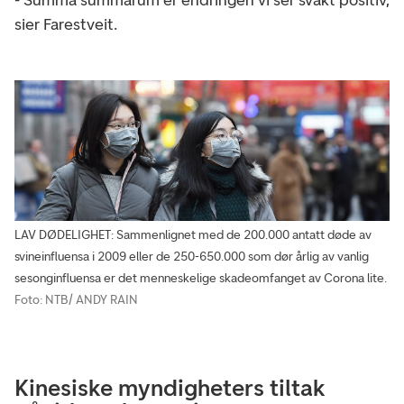
- Summa summarum er endringen vi ser svakt positiv,
sier Farestveit.
LAV DØDELIGHET: Sammenlignet med de 200.000 antatt døde av
svineinfluensa i 2009 eller de 250-650.000 som dør årlig av vanlig
sesonginfluensa er det menneskelige skadeomfanget av Corona lite.
Foto: NTB/ ANDY RAIN
Kinesiske myndigheters tiltak