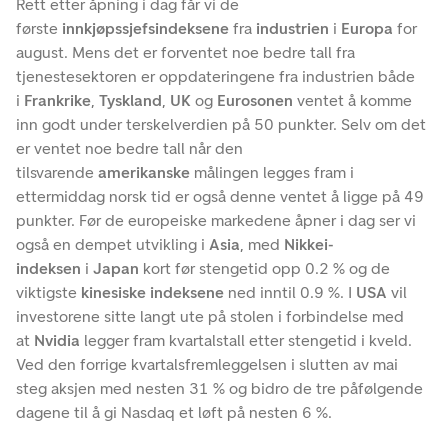
Rett etter åpning i dag får vi de
første
innkjøpssjefsindeksene
fra
industrien
i
Europa
for
august. Mens det er forventet noe bedre tall fra
tjenestesektoren er oppdateringene fra industrien både
i
Frankrike
,
Tyskland
,
UK
og
Eurosonen
ventet å komme
inn godt under terskelverdien på 50 punkter. Selv om det
er ventet noe bedre tall når den
tilsvarende
amerikanske
målingen legges fram i
ettermiddag norsk tid er også denne ventet å ligge på 49
punkter. Før de europeiske markedene åpner i dag ser vi
også en dempet utvikling i
Asia
, med
Nikkei-
indeksen
i
Japan
kort før stengetid opp 0.2 % og de
viktigste
kinesiske indeksene
ned inntil 0.9 %. I
USA
vil
investorene sitte langt ute på stolen i forbindelse med
at
Nvidia
legger fram kvartalstall etter stengetid i kveld.
Ved den forrige kvartalsfremleggelsen i slutten av mai
steg aksjen med nesten 31 % og bidro de tre påfølgende
dagene til å gi Nasdaq et løft på nesten 6 %.