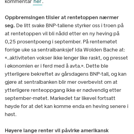
kommentar
her
.
Oppbremsingen tilsier at rentetoppen nærmer
seg.
De litt svake BNP-tallene styrker oss i troen på
at rentetoppen vil bli nådd etter en ny heving på
0,25 prosentpoeng i september. På rentemøtet
forrige uke sa sentralbanksjef Ida Wolden Bache at:
«..aktiviteten vokser ikke lenger like raskt, og presset
i økonomien er i ferd med å avta.». Dette ble
ytterligere bekreftet av gårsdagens BNP-tall, og kan
gjøre at sentralbanken blir mer overbevist om at
ytterligere renteoppgang ikke er nødvendig etter
september-møtet. Markedet tar likevel fortsatt
høyde for at det kan komme enda en heving senere i
høst.
Høyere lange renter vil påvirke amerikansk