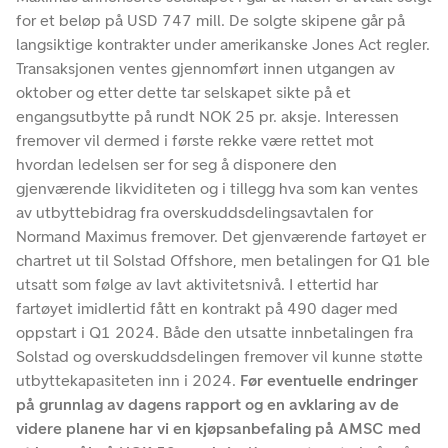
for et beløp på USD 747 mill. De solgte skipene går på
langsiktige kontrakter under amerikanske Jones Act regler.
Transaksjonen ventes gjennomført innen utgangen av
oktober og etter dette tar selskapet sikte på et
engangsutbytte på rundt NOK 25 pr. aksje. Interessen
fremover vil dermed i første rekke være rettet mot
hvordan ledelsen ser for seg å disponere den
gjenværende likviditeten og i tillegg hva som kan ventes
av utbyttebidrag fra overskuddsdelingsavtalen for
Normand Maximus fremover. Det gjenværende fartøyet er
chartret ut til Solstad Offshore, men betalingen for Q1 ble
utsatt som følge av lavt aktivitetsnivå. I ettertid har
fartøyet imidlertid fått en kontrakt på 490 dager med
oppstart i Q1 2024. Både den utsatte innbetalingen fra
Solstad og overskuddsdelingen fremover vil kunne støtte
utbyttekapasiteten inn i 2024.
Før eventuelle endringer
på grunnlag av dagens rapport og en avklaring av de
videre planene har vi en kjøpsanbefaling på AMSC med