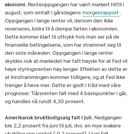
økonomi.
Renteoppgangen har vært markert hittil i
august, som omtalt i gårsdagens
morgenrapport
.
Oppgangen i lange renter vil, dersom den ikke
reverseres, bidra til å dempe farten i økonomien.
Dette kommer klart til uttrykk hvis man ser på de
finansielle betingelsene, som har strammet seg til
den siste måneden. Oppgangen i lange renter
skyldes nok at markedet har tatt høyde for at Fed vil
høye styringsrenten høy lenger. Effekten av dette er
at innstrammingen kommer tidligere, og at Fed ikke
trenger å heve mer. Dette er godt i tråd med våre
prognoser. Tiårsrenten falt med 4 basispunkter i går,
og handles nå rundt 4,30 prosent.
Amerikansk bruktboligsalg falt i juli.
Nedgangen
ble 2,2 prosent fra juni til juli, dvs. en mye svakere
utvikling enn ventet (-0,2 prosent). I juni falt