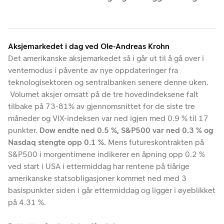
Aksjemarkedet i dag ved Ole-Andreas Krohn
Det amerikanske aksjemarkedet så i går ut til å gå over i
ventemodus i påvente av nye oppdateringer fra
teknologisektoren og sentralbanken senere denne uken.
Volumet aksjer omsatt på de tre hovedindeksene falt
tilbake på 73-81% av gjennomsnittet for de siste tre
måneder og VIX-indeksen var ned igjen med 0.9 % til 17
punkter.
Dow endte ned 0.5 %, S&P500 var ned 0.3 % og
Nasdaq stengte opp 0.1 %.
Mens futureskontrakten på
S&P500 i morgentimene indikerer en åpning opp 0.2 %
ved start i USA i ettermiddag har rentene på tiårige
amerikanske statsobligasjoner kommet ned med 3
basispunkter siden i går ettermiddag og ligger i øyeblikket
på 4.31 %.