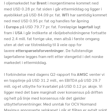
I oljemarkedet har
Brent
i morgentimene kommet ned
med USD 0.28 pr. fat siden i går ettermiddag og ligger i
øyeblikket på USD 84.09 pr. fat.
WTI
har samtidig kommet
ned med USD 0.95 pr. fat og handles før åpning
i
Europa
på USD 79.77 pr. fat. Foreløpige
lagertall
lagt
fram i
USA
i går indikerte at råoljebeholdningene fortsatte
ned 2.4 mill. fat forrige uke, men altså i første omgang
uten at det var tilstrekkelig til å veie opp for
lavere
etterspørselsforventninger
. De fullstendige
lagertallene legges fram rett etter stengetid i det norske
markedet i ettermiddag.
I forbindelse med dagens Q2-rapport fra
AMSC
venter vi
en topplinje på USD 31.2 mill., en EBITDA på USD 29.7
mill. og et utbytte for kvartalet på USD 0.12 pr. aksje. Vi
ligger med det bare marginalt over konsensus på driften
og helt på linje med konsensus når det gjelder
utbytteforventninger. Med unntak for OCV Normand
Maximus annonserte selskapet i går at flåten er avtalt solgt