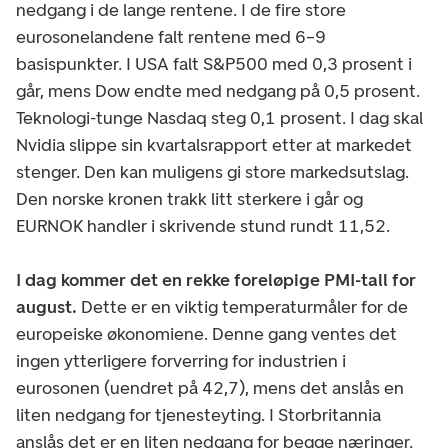
nedgang i de lange rentene. I de fire store
eurosonelandene falt rentene med 6–9
basispunkter. I USA falt S&P500 med 0,3 prosent i
går, mens Dow endte med nedgang på 0,5 prosent.
Teknologi-tunge Nasdaq steg 0,1 prosent. I dag skal
Nvidia slippe sin kvartalsrapport etter at markedet
stenger. Den kan muligens gi store markedsutslag.
Den norske kronen trakk litt sterkere i går og
EURNOK handler i skrivende stund rundt 11,52.
I dag kommer det en rekke foreløpige PMI-tall for
august.
Dette er en viktig temperaturmåler for de
europeiske økonomiene. Denne gang ventes det
ingen ytterligere forverring for industrien i
eurosonen (uendret på 42,7), mens det anslås en
liten nedgang for tjenesteyting. I Storbritannia
anslås det er en liten nedgang for begge næringer.