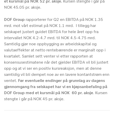
et kursmål på NOK 52 pr. aksje.
Kursen stengte i går på
NOK 45.05 pr. aksje.
DOF Group
rapporterer for Q2 en EBITDA på NOK 1.35
mrd. mot vårt estimat på NOK 1.1 mrd. I tillegg har
selskapet justert guidet EBITDA for hele året opp fra
intervallet NOK 4.2-4.7 mrd. til NOK 4.5-4.75 mrd.
Samtidig gjør noe oppbygging av arbeidskapital og
valutaeffekter at netto rentebærende er marginalt opp i
kvartalet. Samlet sett venter vi etter rapporten at
konsensusestimatene når det gjelder EBITDA vil bli justert
opp og at vi ser en positiv kursreaksjon, men at denne
samtidig vil bli dempet noe av en lavere kontantstrøm enn
ventet.
Før eventuelle endinger på grunnlag av dagens
gjennomgang fra selskapet har vi en kjøpsanbefaling på
DOF Group med et kursmål på NOK 60 pr. aksje
. Kursen
stengte i går på NOK 45 pr. aksje.