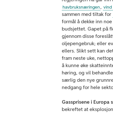
,
havbruksnæringen
vind
sammen med tiltak for
formål å dekke inn noe
budsjettet. Gapet på fle
gjennom disse foreslåt
oljepengebruk; eller ev
ellers. Slikt sett kan 
fram neste uke, nettop
å kunne øke skatteinnt
høring, og vil behandle
særlig den nye grunnr
nedgang for hele sekto
Gassprisene i Europa st
bekreftet at eksplosj