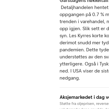
Gårsdagens nøkkeltall
Detaljhandelen hentet 
oppgangen på 0.7 % m/
trenden i varehandel, n
opp igjen. Slik sett er
syn. Les Kyrres korte
derimot snudd mer tyde
pandemien. Dette tyder 
understøttes av den sva
ytterligere. Også i Tysk
ned. I USA viser de sis
nedgang.
Aksjemarkedet i dag 
Støtte fra oljeprisen, revers