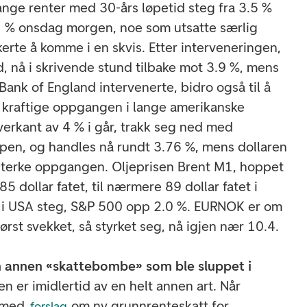
Lange renter med 30-års løpetid steg fra 3.5 %
1 % onsdag morgen, noe som utsatte særlig
erte å komme i en skvis. Etter interveneringen,
d, nå i skrivende stund tilbake mot 3.9 %, mens
Bank of England intervenerte, bidro også til å
n kraftige oppgangen i lange amerikanske
verkant av 4 % i går, trakk seg ned med
pen, og handles nå rundt 3.76 %, mens dollaren
sterke oppgangen. Oljeprisen Brent M1, hoppet
5 dollar fatet, til nærmere 89 dollar fatet i
i USA steg, S&P 500 opp 2.0 %. EURNOK er om
først svekket, så styrket seg, nå igjen nær 10.4.
n annen «skattebombe» som ble sluppet i
en er imidlertid av en helt annen art. Når
n med
om ny grunnrenteskatt for
forslag