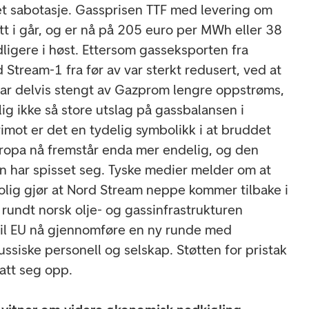
let sabotasje. Gassprisen TTF med levering om
litt i går, og er nå på 205 euro per MWh eller 38
ligere i høst. Ettersom gasseksporten fra
Stream-1 fra før av var sterkt redusert, ved at
ar delvis stengt av Gazprom lengre oppstrøms,
ig ikke så store utslag på gassbalansen i
rimot er det en tydelig symbolikk i at bruddet
ropa nå fremstår enda mer endelig, og den
en har spisset seg. Tyske medier melder om at
rolig gjør at Nord Stream neppe kommer tilbake i
rundt norsk olje- og gassinfrastrukturen
vil EU nå gjennomføre en ny runde med
ussiske personell og selskap. Støtten for pristak
tatt seg opp.