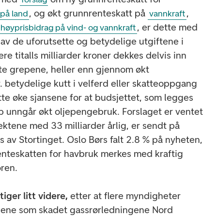
, og økt grunnrenteskatt på
,
 på land
vannkraft
, er dette med
høyprisbidrag på vind- og vannkraft
 av de uforutsette og betydelige utgiftene i
re titalls milliarder kroner dekkes delvis inn
te grepene, heller enn gjennom økt
. betydelige kutt i velferd eller skatteoppgang
dette øke sjansene for at budsjettet, som legges
p unngår økt oljepengebruk. Forslaget er ventet
ektene med 33 milliarder årlig, er sendt på
s av Stortinget. Oslo Børs falt 2.8 % på nyheten,
enteskatten for havbruk merkes med kraftig
ren.
iger litt videre,
etter at flere myndigheter
onene som skadet gassrørledningene Nord