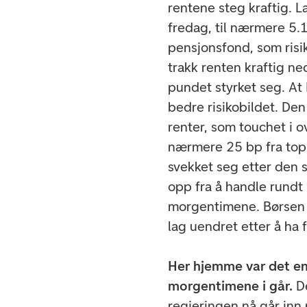
rentene steg kraftig. 
fredag, til nærmere 5.
pensjonsfond, som risik
trakk renten kraftig ne
pundet styrket seg. At 
bedre risikobildet. De
renter, som touchet i o
nærmere 25 bp fra top
svekket seg etter den 
opp fra å handle rundt 8
morgentimene. Børsen 
lag uendret etter å ha 
Her hjemme var det e
morgentimene i går.
D
regjeringen nå går in