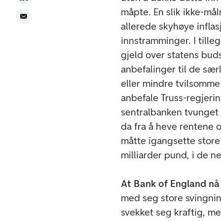
måpte. En slik ikke-mål
allerede skyhøye infla
innstramminger. I tille
gjeld over statens bud
anbefalinger til de s
eller mindre tvilsomme 
anbefale Truss-regjeri
sentralbanken tvunget 
da fra å heve rentene 
måtte igangsette store
milliarder pund, i de 
At Bank of England nå 
med seg store svingnin
svekket seg kraftig, me