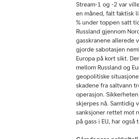
Stream-1 og -2 var vil
en måned, falt faktisk 
% under toppen satt tid
Russland gjennom Nord 
gasskranene allerede v
gjorde sabotasjen neml
Europa på kort sikt. De
mellom Russland og Eu
geopolitiske situasjon
skadene fra saltvann t
operasjon. Sikkerheten 
skjerpes nå. Samtidig 
sanksjoner rettet mot r
på gass i EU, har også 