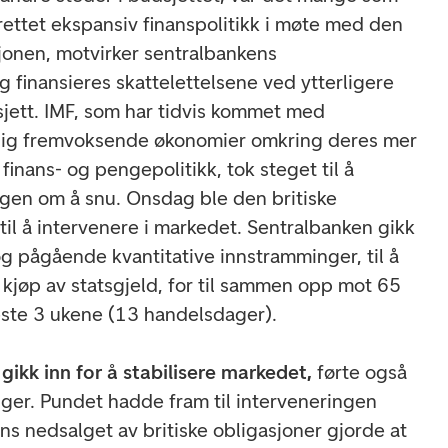
rettet ekspansiv finanspolitikk i møte med den
sjonen, motvirker sentralbankens
gg finansieres skattelettelsene ved ytterligere
sjett. IMF, som har tidvis kommet med
ærlig fremvoksende økonomier omkring deres mer
finans- og pengepolitikk, tok steget til å
ngen om å snu. Onsdag ble den britiske
til å intervenere i markedet. Sentralbanken gikk
og pågående kvantitative innstramminger, til å
 kjøp av statsgjeld, for til sammen opp mot 65
neste 3 ukene (13 handelsdager).
gikk inn for å stabilisere markedet,
førte også
ger. Pundet hadde fram til interveneringen
ns nedsalget av britiske obligasjoner gjorde at