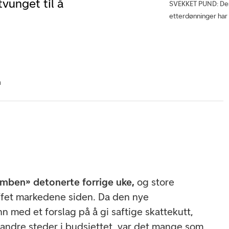
vunget til å
SVEKKET PUND: Den 
etterdønninger har
n
omben» detonerte forrige uke,
og store
ffet markedene siden. Da den nye
nn med et forslag på å gi saftige skattekutt,
 andre steder i budsjettet, var det mange som