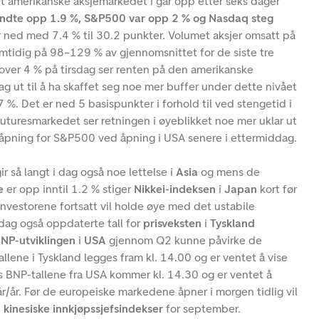
 amerikanske aksjemarkedet i går opp etter seks dager
dte opp 1.9 %, S&P500 var opp 2 % og Nasdaq steg
 ned med 7.4 % til 30.2 punkter. Volumet aksjer omsatt på
mtidig på 98–129 % av gjennomsnittet for de siste tre
t over 4 % på tirsdag ser renten på den amerikanske
ag ut til å ha skaffet seg noe mer buffer under dette nivået
7 %. Det er ned 5 basispunkter i forhold til ved stengetid i
 futuresmarkedet ser retningen i øyeblikket noe mer uklar ut
t åpning for S&P500 ved åpning i USA senere i ettermiddag.
gir så langt i dag også noe lettelse i
Asia
og mens de
e
er opp inntil 1.2 % stiger
Nikkei-indeksen
i
Japan
kort før
nvestorene fortsatt vil holde øye med det ustabile
 dag også oppdaterte tall for
prisveksten
i
Tyskland
NP-utviklingen
i
USA
gjennom Q2 kunne påvirke de
llene i Tyskland legges fram kl. 14.00 og er ventet å vise
s BNP-tallene fra USA kommer kl. 14.30 og er ventet å
r/år. Før de europeiske markedene åpner i morgen tidlig vil
d
kinesiske innkjøpssjefsindekser
for september.