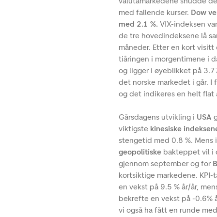
valutamarkedene snudde det
med fallende kurser.
Dow ven
med 2.1 %.
VIX-indeksen var
de tre hovedindeksene lå sa
måneder. Etter en kort visit
tiåringen i morgentimene i d
og ligger i øyeblikket på 3.7
det norske markedet i går. I
og det indikeres en helt fla
Gårsdagens utvikling i
USA
viktigste
kinesiske indeksen
stengetid med 0.8 %. Mens i
geopolitiske
bakteppet vil i
gjennom september og for
B
kortsiktige markedene. KPI-ta
en vekst på 9.5 % år/år, men
bekrefte en vekst på -0.6% å
vi også ha fått en runde me