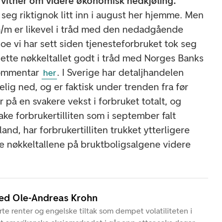
 vitner om videre økonomisk nedkjøling.
seg riktignok litt inn i august her hjemme.
Men
m er likevel i tråd med den nedadgående
oe vi har sett siden tjenesteforbruket tok seg
 dette nøkkeltallet godt i tråd med Norges Banks
 kommentar
. I Sverige har detaljhandelen
her
lig ned, og er faktisk under trenden fra før
på en svakere vekst i forbruket totalt, og
ke forbrukertilliten som i september falt
land, har forbrukertilliten trukket ytterligere
te nøkkeltallene på bruktboligsalgene videre
ved Ole-Andreas Krohn
erte renter og engelske tiltak som dempet volatiliteten i