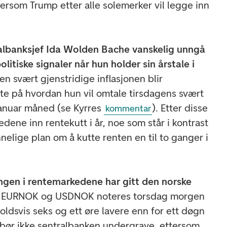
ttersom Trump etter alle solemerker vil legge inn
lbanksjef Ida Wolden Bache vanskelig unngå
itiske signaler når hun holder sin årstale i
en svært gjenstridige inflasjonen blir
e på hvordan hun vil omtale tirsdagens svært
 januar måned (se Kyrres
). Etter disse
kommentar
edene inn rentekutt i år, noe som står i kontrast
nelige plan om å kutte renten en til to ganger i
ingen i rentemarkedene har gitt den norske
.
EURNOK og USDNOK noteres torsdag morgen
oldsvis seks og ett øre lavere enn for ett døgn
bør ikke sentralbanken undergrave, ettersom