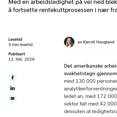
Med en arbeidsledighet på vei ned ble
å fortsette rentekuttprosessen i nær fr
Lesetid
av
Kjersti Haugland
3 min lesetid
Publisert
12. feb. 2026
Det amerikanske arbeid
svakhetstegn gjennom 
med 130 000 personer i
analytikerforventninger
ledet an, med 172 000 
sektor falt med 42 000.
dessuten at ledighetsra