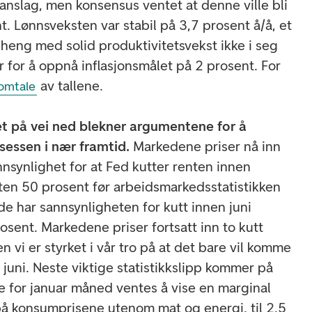
 anslag, men konsensus ventet at denne ville bli
. Lønnsveksten var stabil på 3,7 prosent å/å, et
heng med solid produktivitetsvekst ikke i seg
r for å oppnå inflasjonsmålet på 2 prosent. For
av tallene.
omtale
t på vei ned blekner argumentene for å
sessen i nær framtid.
Markedene priser nå inn
nsynlighet for at Fed kutter renten innen
sten 50 prosent før arbeidsmarkedsstatistikken
nde har sannsynligheten for kutt innen juni
rosent. Markedene priser fortsatt inn to kutt
 vi er styrket i vår tro på at det bare vil komme
juni. Neste viktige statistikkslipp kommer på
ne for januar måned ventes å vise en marginal
å konsumprisene utenom mat og energi, til 2,5