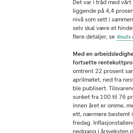
Det var i tråd med vårt
liggende på 4,4 prosent
nivå som sett i sammen
selv skal være et hinde
flere detaljer, se
Knuts 
Med en arbeidsledighe
fortsette rentekuttpro
omtrent 22 prosent san
aprilmøtet, ned fra ne
ble publisert. Tilsvare
sunket fra 100 til 76 p
innen året er omme, men
ett, nærmere bestemt i 
fredag. Inflasjonstalle
nedgang i årsveksten p