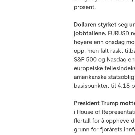
prosent.
Dollaren styrket seg u
jobbtallene.
EURUSD no
høyere enn onsdag mor
opp, men falt raskt til
S&P 500 og Nasdaq endt
europeiske fellesindek
amerikanske statsobliga
basispunkter, til 4,18 
President Trump møtte
i House of Representa
flertall for å oppheve 
grunn for fjorårets inn