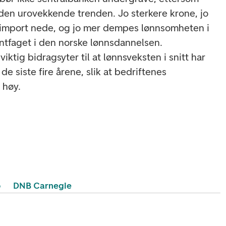
 den urovekkende trenden. Jo sterkere krone, jo
 import nede, og jo mer dempes lønnsomheten i
ontfaget i den norske lønnsdannelsen.
iktig bidragsyter til at lønnsveksten i snitt har
de siste fire årene, slik at bedriftenes
 høy.
o
DNB Carnegie