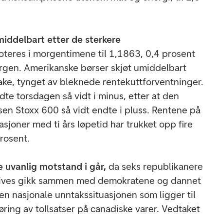
middelbart etter de sterkere
teres i morgentimene til 1,1863, 0,4 prosent
gen. Amerikanske børser skjøt umiddelbart
bake, tynget av bleknede rentekuttforventninger.
e torsdagen så vidt i minus, etter at den
sen Stoxx 600 så vidt endte i pluss. Rentene på
sjoner med ti års løpetid har trukket opp fire
prosent.
 uvanlig motstand i går,
da seks republikanere
tives gikk sammen med demokratene og dannet
den nasjonale unntakssituasjonen som ligger til
føring av tollsatser på canadiske varer. Vedtaket