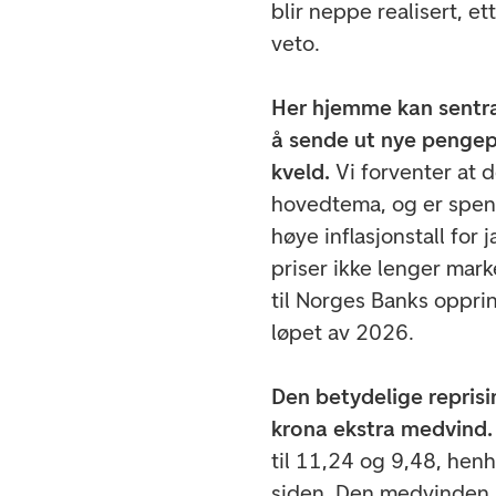
blir neppe realisert, e
veto.
Her hjemme kan sentra
å sende ut nye pengepol
kveld.
Vi forventer at d
hovedtema, og er spent
høye inflasjonstall for
priser ikke lenger mark
til Norges Banks opprin
løpet av 2026.
Den betydelige repris
krona ekstra medvind
til 11,24 og 9,48, henh
siden. Den medvinden 