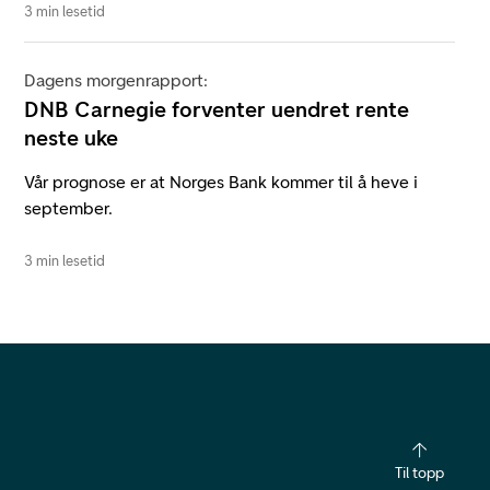
3 min lesetid
Dagens morgenrapport:
DNB Carnegie forventer uendret rente
neste uke
Vår prognose er at Norges Bank kommer til å heve i
september.
3 min lesetid
Til topp