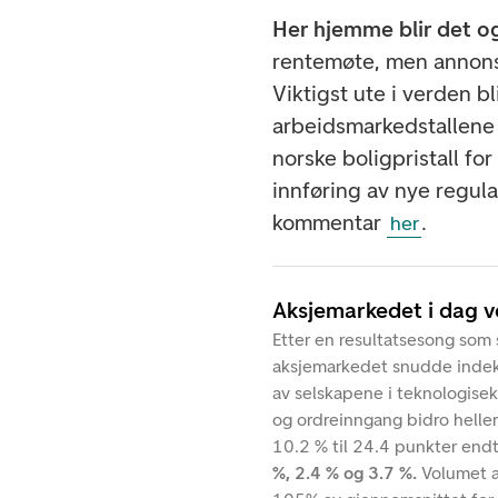
Her hjemme blir det og
rentemøte, men annonser
Viktigst ute i verden b
arbeidsmarkedstallene f
norske boligpristall fo
innføring av nye regula
kommentar
.
her
Aksjemarkedet i dag 
Etter en resultatsesong som 
aksjemarkedet snudde indeks
av selskapene i teknologisek
og ordreinngang bidro helle
10.2 % til 24.4 punkter end
%, 2.4 % og 3.7 %.
Volumet a