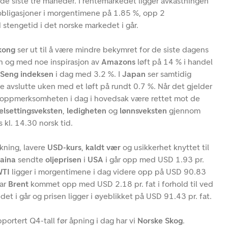
de siste tre måneder. I rentemarkedet ligger avkastningen
sobligasjoner i morgentimene på 1.85 %, opp 2
d stengetid i det norske markedet i går.
kong
ser ut til å være mindre bekymret for de siste dagens
ren og med noe inspirasjon av
Amazons
løft på 14 % i handel
Seng indeksen
i dag med 3.2 %. I
Japan
ser samtidig
ne avslutte uken med et løft på rundt 0.7 %. Når det gjelder
il oppmerksomheten i dag i hovedsak være rettet mot de
elsettingsveksten
,
ledigheten
og
lønnsveksten
gjennom
s kl. 14.30 norsk tid.
kning, lavere
USD-kurs
,
kaldt vær
og usikkerhet knyttet til
aina
sendte
oljeprisen
i
USA
i går opp med USD 1.93 pr.
TI
ligger i morgentimene i dag videre opp på USD 90.83
ar
Brent
kommet opp med USD 2.18 pr. fat i forhold til ved
et i går og prisen ligger i øyeblikket på USD 91.43 pr. fat.
portert Q4-tall før åpning i dag har vi
Norske Skog
.