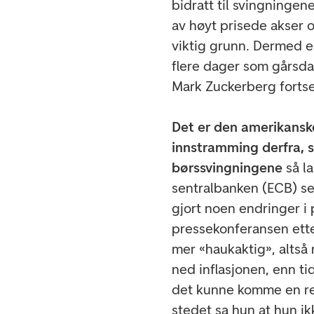
bidratt til svingningen
av høyt prisede akser 
viktig grunn. Dermed e
flere dager som gårsda
Mark Zuckerberg fortse
Det er den amerikanske
innstramming derfra, 
børssvingningene
så la
sentralbanken (ECB) s
gjort noen endringer i
pressekonferansen ette
mer «haukaktig», altså 
ned inflasjonen, enn tid
det kunne komme en rent
stedet sa hun at hun ik