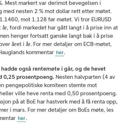
 %. Mest markert var derimot bevegelsen i
g med nesten 2 % mot dollar rett etter møtet.
1.1460, mot 1.128 før møtet. Vi tror EURUSD
t år, fordi markedet har gått langt i å prise inn at
men henger fortsatt ganske langt bak i å prise
over året i år. For mer detaljer om ECB-møtet,
i Hauglands kommentar
.
her
 hadde også rentemøte i går, og de hevet
d 0,25 prosentpoeng.
Nesten halvparten (4 av
n pengepolitiske komiteen stemte mot
 heller ville heve renta med 0,50 prosentpoeng.
asjon på at BoE har hastverk med å få renta opp,
er i mars. For mer detaljer om BoEs møte, les
mentar
.
her