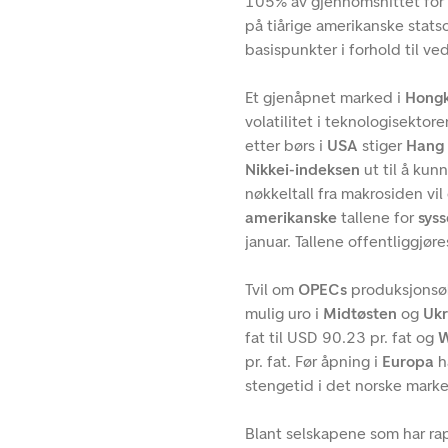
105% av gjennomsnittet for 
på tiårige amerikanske stat
basispunkter i forhold til ve
Et gjenåpnet marked i
Hong
volatilitet i teknologisekto
etter børs i
USA
stiger
Hang 
Nikkei-indeksen
ut til å kun
nøkkeltall fra makrosiden v
amerikanske
tallene for
syss
januar. Tallene offentliggjøre
Tvil om
OPECs
produksjonsø
mulig uro i
Midtøsten
og
Ukr
fat til USD 90.23 pr. fat og
W
pr. fat. Før åpning i
Europa
h
stengetid i det norske marked
Blant selskapene som har rap