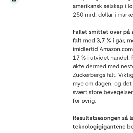
amerikansk selskap i l
250 mrd. dollar i marke
Fallet smittet over på
falt med 3,7 % i går, 
imidlertid Amazon.com 
17 % i utvidet handel.
økte dermed med nest
Zuckerbergs falt. Vikti
mye om dagen, og det v
svært store bevegelser
for øvrig.
Resultatsesongen så l
teknologigigantene b