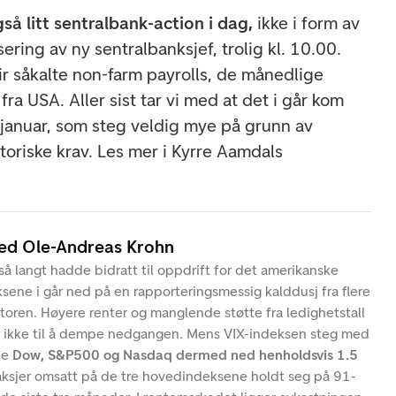
så litt sentralbank-action i dag,
ikke i form av
ing av ny sentralbanksjef, trolig kl. 10.00.
lir såkalte non-farm payrolls, de månedlige
ra USA. Aller sist tar vi med at det i går kom
r januar, som steg veldig mye på grunn av
toriske krav. Les mer i Kyrre Aamdals
ved Ole-Andreas Krohn
så langt hadde bidratt til oppdrift for det amerikanske
ene i går ned på en rapporteringsmessig kalddusj fra flere
toren. Høyere renter og manglende støtte fra ledighetstall
r ikke til å dempe nedgangen. Mens VIX-indeksen steg med
te
Dow, S&P500 og Nasdaq dermed ned henholdsvis 1.5
ksjer omsatt på de tre hovedindeksene holdt seg på 91-