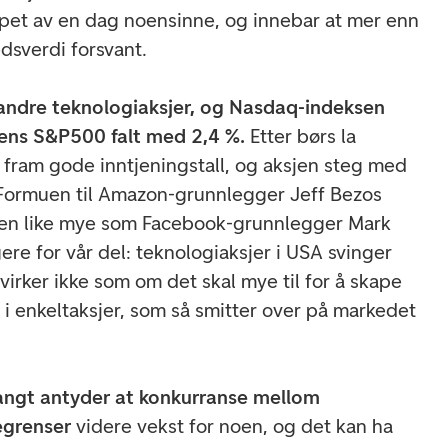
øpet av en dag noensinne, og innebar at mer enn
dsverdi forsvant.
 andre teknologiaksjer, og Nasdaq-indeksen
mens S&P500 falt med 2,4 %.
Etter børs la
fram gode inntjeningstall, og aksjen steg med
 Formuen til Amazon-grunnlegger Jeff Bezos
en like mye som Facebook-grunnlegger Mark
gere for vår del: teknologiaksjer i USA svinger
irker ikke som om det skal mye til for å skape
 i enkeltaksjer, som så smitter over på markedet
angt antyder at konkurranse mellom
egrenser
videre vekst for noen, og det kan ha