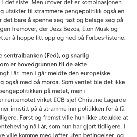
e i det siste. Men utover det er kombinasjonen
og utsikter til strammere pengepolitikk også en
r det bare å spenne seg fast og belage seg på
gen fremover, der Jezz Bezos, Elon Musk og
tter å hoppe litt opp og ned på Forbes-listene.
 sentralbanken (Fed), og snarlig
som er hovedgrunnen til de økte
ngt i år, men i går meldte den europeiske
eg også med på moroa. Som ventet ble det ikke
 pengepolitikken på møtet, men i
r rentemøtet virket ECB-sjef Christine Lagarde
mer innstilt på å stramme inn politikken for å få
ligere. Først og fremst ville hun ikke utelukke at
eheving nå i år, som hun har gjort tidligere. I
ke ville komme med løfter uten betingelser, og