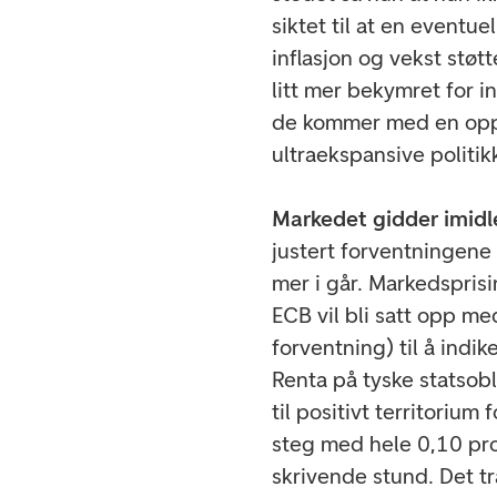
siktet til at en eventu
inflasjon og vekst støtt
litt mer bekymret for in
de kommer med en oppju
ultraekspansive politik
Markedet gidder imidle
justert forventningene 
mer i går. Markedsprisi
ECB vil bli satt opp m
forventning) til å indi
Renta på tyske statsob
til positivt territorium
steg med hele 0,10 pro
skrivende stund. Det t