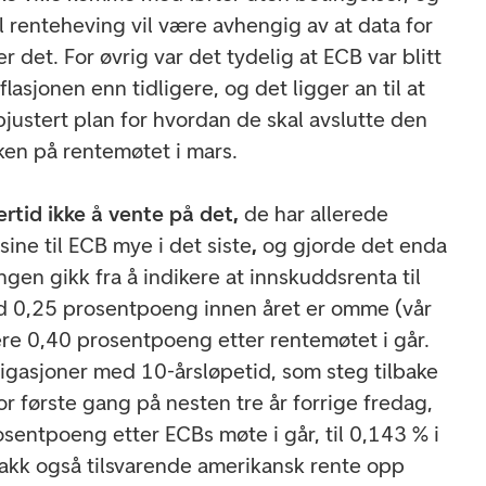
ell renteheving vil være avhengig av at data for
er det. For øvrig var det tydelig at ECB var blitt
flasjonen enn tidligere,
og det ligger an til at
stert plan for hvordan de skal avslutte den
ken på rentemøtet i mars.
rtid ikke å vente på det,
de har allerede
sine til ECB mye i det siste
,
og gjorde det enda
ngen gikk fra å indikere at innskuddsrenta til
ed 0,25 prosentpoeng innen året er omme (vår
kere 0,40 prosentpoeng etter rentemøtet i går.
ligasjoner med 10-årsløpetid, som steg tilbake
 for første gang på nesten tre år forrige fredag,
sentpoeng etter ECBs møte i går, til 0,143 % i
rakk også tilsvarende amerikansk rente opp