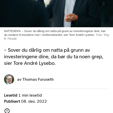
NATTESØVN: – Sover du dårlig om natta på grunn av investeringene dine, bør
du vurdere å investere mer i rentemarkedet, sier Tore André Lysebo.
Foto: Stig
B. Fiksdal
– Sover du dårlig om natta på grunn av
investeringene dine, da bør du ta noen grep,
sier Tore André Lysebo.
av
Thomas Furuseth
Lesetid
1 min lesetid
Publisert
08. des. 2022