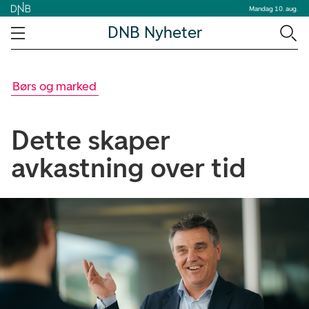
Mandag 10. aug.
DNB Nyheter
Børs og marked
Dette skaper
avkastning over tid