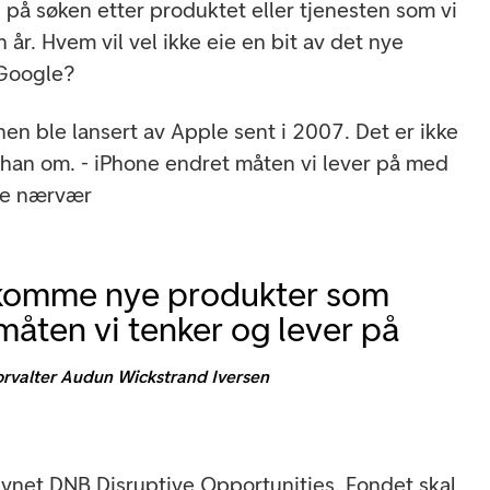
 på søken etter produktet eller tjenesten som vi
 år. Hvem vil vel ikke eie en bit av det nye
 Google?
en ble lansert av Apple sent i 2007. Det er ikke
 han om. - iPhone endret måten vi lever på med
ige nærvær
 komme nye produkter som
måten vi tenker og lever på
orvalter Audun Wickstrand Iversen
navnet DNB Disruptive Opportunities. Fondet skal