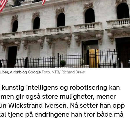
 Über, Airbnb og Google
Foto: NTB/ Richard Drew
, kunstig intelligens og robotisering kan
men gir også store muligheter, mener
un Wickstrand Iversen. Nå setter han opp
kal tjene på endringene han tror både må