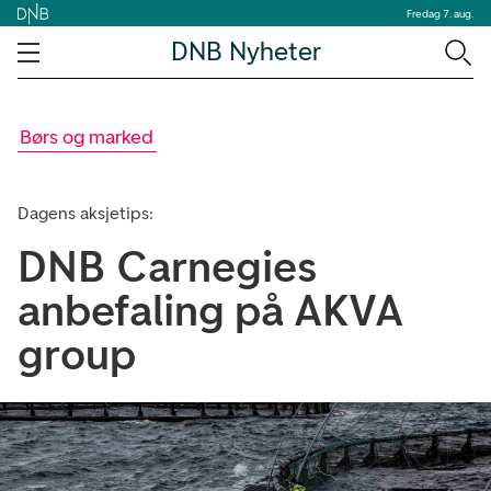
Fredag 7. aug.
DNB Nyheter
Børs og marked
Dagens aksjetips:
DNB Carnegies
anbefaling på AKVA
group