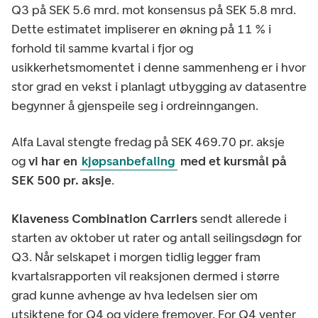
Q3 på SEK 5.6 mrd. mot konsensus på SEK 5.8 mrd.
Dette estimatet impliserer en økning på 11 % i
forhold til samme kvartal i fjor og
usikkerhetsmomentet i denne sammenheng er i hvor
stor grad en vekst i planlagt utbygging av datasentre
begynner å gjenspeile seg i ordreinngangen.
Alfa Laval stengte fredag på SEK 469.70 pr. aksje
og
vi har en
kjøpsanbefaling
med et kursmål på
SEK 500 pr. aksje
.
Klaveness Combination Carriers
sendt allerede i
starten av oktober ut rater og antall seilingsdøgn for
Q3. Når selskapet i morgen tidlig legger fram
kvartalsrapporten vil reaksjonen dermed i større
grad kunne avhenge av hva ledelsen sier om
utsiktene for Q4 og videre fremover. For Q4 venter