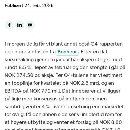
Publisert
24. feb. 2026
I morgen tidlig får vi blant annet også Q4-rapporten
og en presentasjon fra
Bonheur
.
Etter en flat
kursutvikling gjennom januar har aksjen steget med
rundt 8.5 % i løpet av februar og den stengte i går på
NOK 274.50 pr. aksje.
Før Q4-tallene har vi estimert
en topplinje for kvartalet på NOK 2.8 mrd. og en
EBITDA på NOK 772 mill. Det innebærer at vi ligger
på linje med konsensus på inntjeningen, men
samtidig venter 4 % lavere omsetning enn markedet
for øvrig. På den annen side ser vi imidlertid rom for
et høyere utbytte og venter et forslag på NOK 8.80
pr. aksje mot konsensusforventninger på NOK 7.40