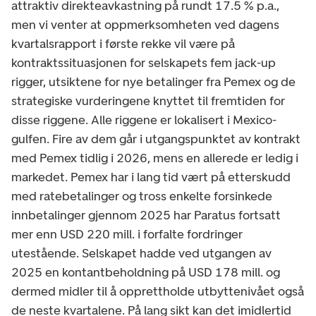
attraktiv direkteavkastning på rundt 17.5 % p.a.,
men vi venter at oppmerksomheten ved dagens
kvartalsrapport i første rekke vil være på
kontraktssituasjonen for selskapets fem jack-up
rigger, utsiktene for nye betalinger fra Pemex og de
strategiske vurderingene knyttet til fremtiden for
disse riggene. Alle riggene er lokalisert i Mexico-
gulfen. Fire av dem går i utgangspunktet av kontrakt
med Pemex tidlig i 2026, mens en allerede er ledig i
markedet. Pemex har i lang tid vært på etterskudd
med ratebetalinger og tross enkelte forsinkede
innbetalinger gjennom 2025 har Paratus fortsatt
mer enn USD 220 mill. i forfalte fordringer
utestående. Selskapet hadde ved utgangen av
2025 en kontantbeholdning på USD 178 mill. og
dermed midler til å opprettholde utbyttenivået også
de neste kvartalene. På lang sikt kan det imidlertid