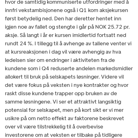
hvor de samtidig kommuniserte utfordringer med å
innfri vekstambisjonene også i Q1 kom aksjekursen
først betydelig ned. Den har deretter hentet inn
igjen noe av fallet og stengte i går på NOK 25.72 pr.
aksje. Så langt i år er kursen imidlertid fortsatt ned
rundt 24 %. I tillegg til å avhenge av tallene venter vi
at kursreaksjonen i dag vil være avhengig av hva
ledelsen sier om endringer i aktiviteten fra de
kundene som i Q4 reduserte andelen markedsmidler
allokert til bruk på selskapets løsninger. Videre vil
det være fokus på veksten i nye kontrakter og hvor
raskt disse kundene trapper opp bruken av de
samme løsningene. Vi ser et attraktivt langsiktig
potensial for selskapet, men på kort sikt er vi mer
usikre på om netto effekt av faktorene beskrevet
over vil være tilstrekkelig til å overbevise
investorene om at veksten er tilbake på tidligere