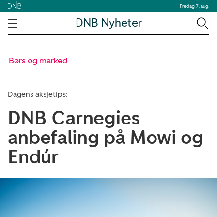
Fredag 7. aug.
DNB Nyheter
Børs og marked
Dagens aksjetips:
DNB Carnegies
anbefaling på Mowi og
Endúr