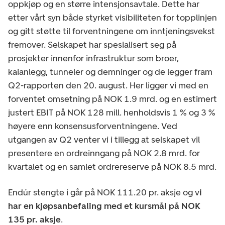
oppkjøp og en større intensjonsavtale. Dette har
etter vårt syn både styrket visibiliteten for topplinjen
og gitt støtte til forventningene om inntjeningsvekst
fremover. Selskapet har spesialisert seg på
prosjekter innenfor infrastruktur som broer,
kaianlegg, tunneler og demninger og de legger fram
Q2-rapporten den 20. august. Her ligger vi med en
forventet omsetning på NOK 1.9 mrd. og en estimert
justert EBIT på NOK 128 mill. henholdsvis 1 % og 3 %
høyere enn konsensusforventningene. Ved
utgangen av Q2 venter vi i tillegg at selskapet vil
presentere en ordreinngang på NOK 2.8 mrd. for
kvartalet og en samlet ordrereserve på NOK 8.5 mrd.
Endúr stengte i går på NOK 111.20 pr. aksje og v
i
har en kjøpsanbefaling med et kursmål på NOK
135 pr. aksje
.